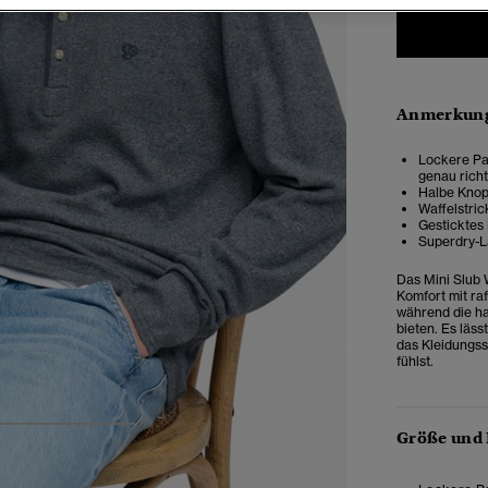
Anmerkung
Lockere Pas
genau rich
Halbe Knop
Waffelstric
Gesticktes 
Superdry-
Das Mini Slub 
Komfort mit raf
während die ha
bieten. Es läss
das Kleidungss
fühlst.
4
5
6
Größe und