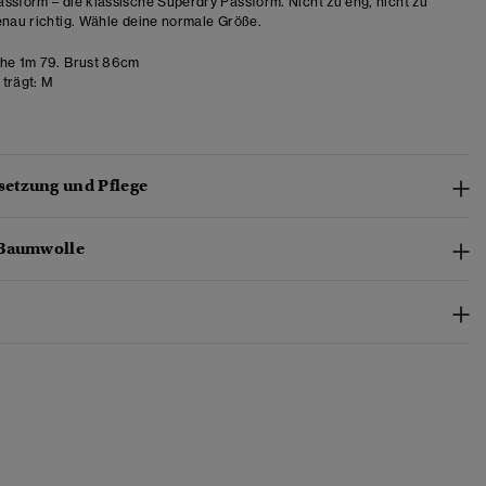
ssform – die klassische Superdry Passform. Nicht zu eng, nicht zu
enau richtig. Wähle deine normale Größe.
e 1m 79. Brust 86cm
trägt:
M
etzung und Pflege
-Baumwolle