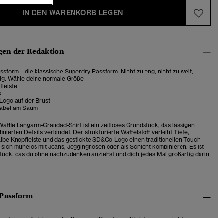
IN DEN WARENKORB LEGEN
en der Redaktion
sform – die klassische Superdry-Passform. Nicht zu eng, nicht zu weit,
tig. Wähle deine normale Größe
fleiste
k
Logo auf der Brust
Label am Saum
Waffle Langarm-Grandad-Shirt ist ein zeitloses Grundstück, das lässigen
finierten Details verbindet. Der strukturierte Waffelstoff verleiht Tiefe,
lbe Knopfleiste und das gestickte SD&Co-Logo einen traditionellen Touch
t sich mühelos mit Jeans, Jogginghosen oder als Schicht kombinieren. Es ist
tück, das du ohne nachzudenken anziehst und dich jedes Mal großartig darin
 Passform