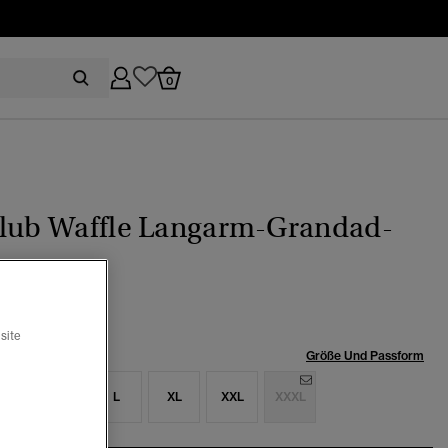
0
Slub Waffle Langarm-Grandad-
site
röße:
Größe Und Passform
S
M
L
XL
XXL
XXXL