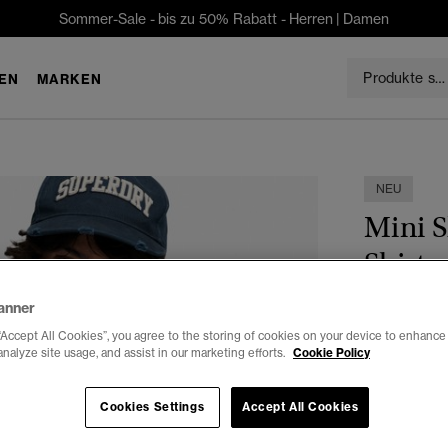
Sommer-Sale - bis zu 50% Rabatt -
Herren
|
Damen
EN
MARKEN
NEU
Mini 
Shirt
€49.99
anner
“Accept All Cookies”, you agree to the storing of cookies on your device to enhance 
Auswählen G
analyze site usage, and assist in our marketing efforts.
Cookie Policy
XS
Cookies Settings
Accept All Cookies