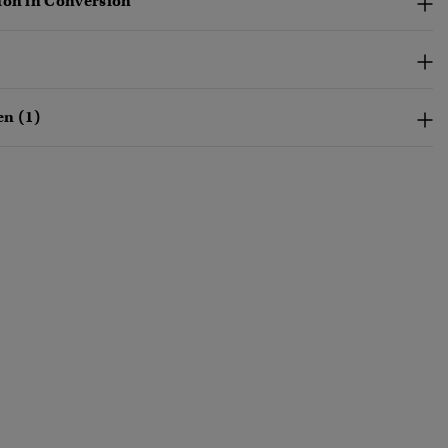
ton in Conversion“
n (1)