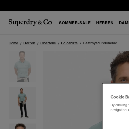
SOMMER-SALE
HERREN
DAM
Home
Herren
Oberteile
Poloshirts
Destroyed Polohemd
Cookie B
By clicking 
navigation, 