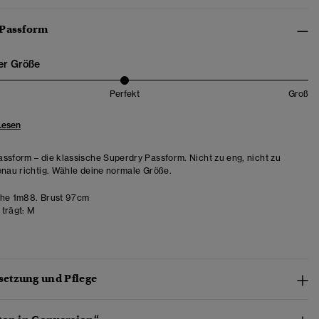
 Passform
er Größe
Perfekt
Groß
Lesen
ssform – die klassische Superdry Passform. Nicht zu eng, nicht zu
enau richtig. Wähle deine normale Größe.
he 1m88. Brust 97cm
trägt:
M
etzung und Pflege