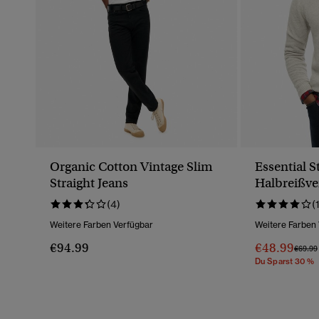
Organic Cotton Vintage Slim
Essential S
Straight Jeans
Halbreißve
Stickerei
(4)
(
Weitere Farben Verfügbar
Weitere Farben
€94.99
€48.99
Preis 
€69.99
Du Sparst 30 %