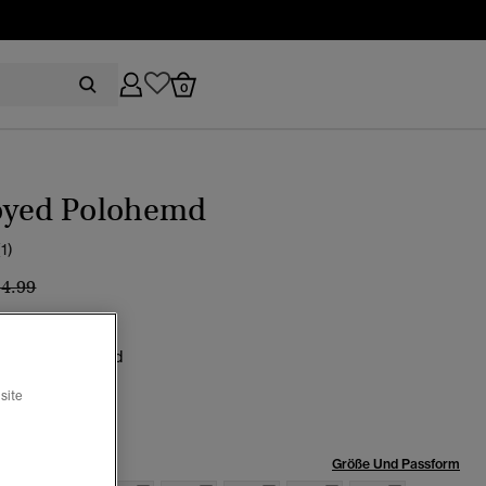
0
oyed Polohemd
(1)
eis wurde reduziert von
bis
54.99
linblau destroyed
site
röße:
Größe Und Passform