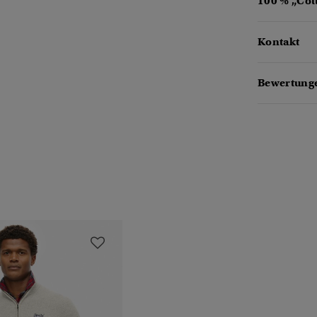
100 % „Cot
Kontakt
Bewertunge