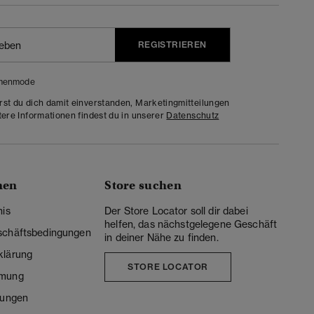
REGISTRIEREN
menmode
rst du dich damit einverstanden, Marketingmitteilungen
tere Informationen findest du in unserer
Datenschutz
nen
Store suchen
nis
Der Store Locator soll dir dabei
helfen, das nächstgelegene Geschäft
schäftsbedingungen
in deiner Nähe zu finden.
klärung
STORE LOCATOR
mmung
lungen