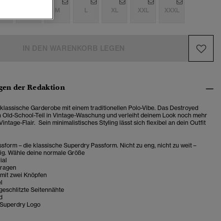
S
S
M
L
XL
XXL
XXXL
IN DEN WARENKORB LEGEN
en der Redaktion
klassische Garderobe mit einem traditionellen Polo-Vibe. Das Destroyed
ein Old-School-Teil in Vintage-Waschung und verleiht deinem Look noch mehr
Vintage-Flair.
Sein minimalistisches Styling lässt sich flexibel an dein Outfit
sform – die klassische Superdry Passform. Nicht zu eng, nicht zu weit –
tig. Wähle deine normale Größe
ial
Kragen
 mit zwei Knöpfen
l
geschlitzte Seitennähte
d
 Superdry Logo