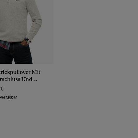
trickpullover Mit
rschluss Und
11)
 Verfügbar
Wurde Reduziert Von
Bis