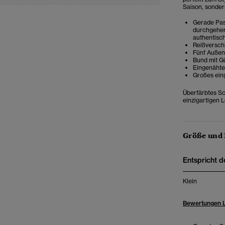
Saison, sondern
Gerade Pass
durchgehend
authentisch
Reißversch
Fünf Außen
Bund mit G
Eingenähte
Großes ein
Überfärbtes Sch
einzigartigen 
Größe und
Entspricht d
Klein
Bewertungen 