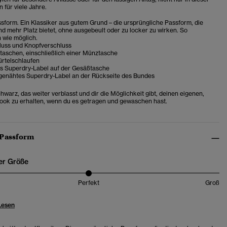
 für viele Jahre.
form. Ein Klassiker aus gutem Grund – die ursprüngliche Passform, die
 mehr Platz bietet, ohne ausgebeult oder zu locker zu wirken. So
 wie möglich.
luss und Knopfverschluss
taschen, einschließlich einer Münztasche
ürtelschlaufen
s Superdry-Label auf der Gesäßtasche
genähtes Superdry-Label an der Rückseite des Bundes
warz, das weiter verblasst und dir die Möglichkeit gibt, deinen eigenen,
Look zu erhalten, wenn du es getragen und gewaschen hast.
 Passform
er Größe
Perfekt
Groß
Lesen