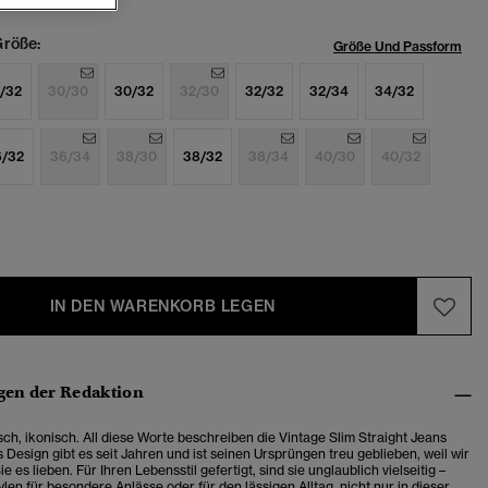
röße:
Größe Und Passform
/32
30/30
30/32
32/30
32/32
32/34
34/32
6/32
36/34
38/30
38/32
38/34
40/30
40/32
IN DEN WARENKORB LEGEN
en der Redaktion
sch, ikonisch. All diese Worte beschreiben die Vintage Slim Straight Jeans
 Design gibt es seit Jahren und ist seinen Ursprüngen treu geblieben, weil wir
e es lieben. Für Ihren Lebensstil gefertigt, sind sie unglaublich vielseitig –
len für besondere Anlässe oder für den lässigen Alltag, nicht nur in dieser