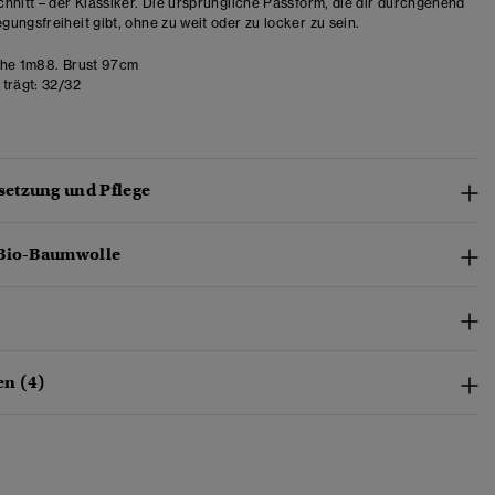
hnitt – der Klassiker. Die ursprüngliche Passform, die dir durchgehend
ungsfreiheit gibt, ohne zu weit oder zu locker zu sein.
he 1m88. Brust 97cm
trägt:
32/32
etzung und Pflege
 Bio-Baumwolle
n (4)