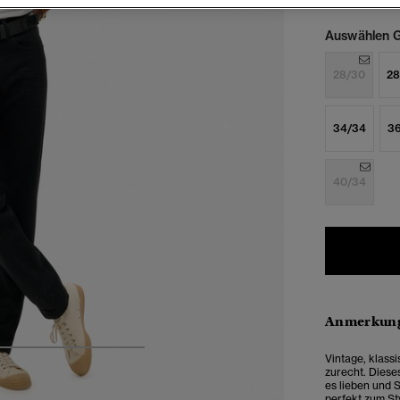
Auswählen G
28/30
28
34/34
3
40/34
Anmerkung
5
6
7
8
Vintage, klassi
zurecht. Dieses
es lieben und Si
perfekt zum Sty