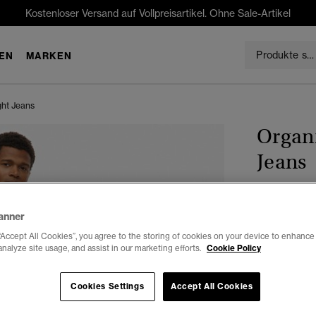
Kostenloser Versand auf Vollpreisartikel. Ohne Sale-Artikel
EN
MARKEN
ght Jeans
Organi
Jeans
€94.99
anner
“Accept All Cookies”, you agree to the storing of cookies on your device to enhance 
Farbe:
veno
analyze site usage, and assist in our marketing efforts.
Cookie Policy
Cookies Settings
Accept All Cookies