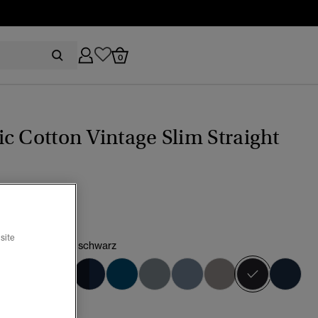
0
c Cotton Vintage Slim Straight
(4)
site
m verwaschenes schwarz
Ausgewä