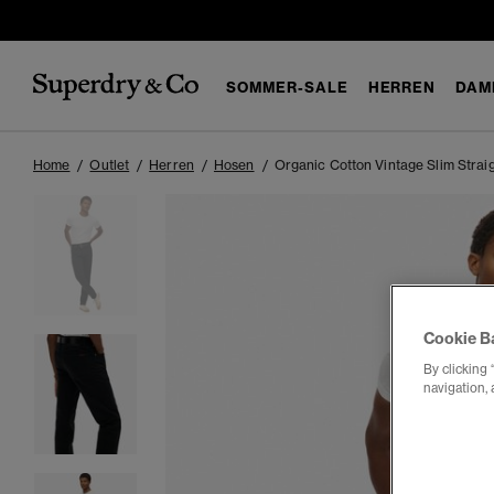
SOMMER-SALE
HERREN
DAM
Home
Outlet
Herren
Hosen
Organic Cotton Vintage Slim Strai
Cookie B
By clicking 
navigation, 