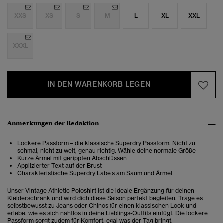
XXS
XS
S
M
L
XL
XXL
XXXL
IN DEN WARENKORB LEGEN
Anmerkungen der Redaktion
Lockere Passform – die klassische Superdry Passform. Nicht zu
schmal, nicht zu weit, genau richtig. Wähle deine normale Größe
Kurze Ärmel mit gerippten Abschlüssen
Applizierter Text auf der Brust
Charakteristische Superdry Labels am Saum und Ärmel
Unser Vintage Athletic Poloshirt ist die ideale Ergänzung für deinen
Kleiderschrank und wird dich diese Saison perfekt begleiten. Trage es
selbstbewusst zu Jeans oder Chinos für einen klassischen Look und
erlebe, wie es sich nahtlos in deine Lieblings-Outfits einfügt. Die lockere
Passform sorgt zudem für Komfort, egal was der Tag bringt.