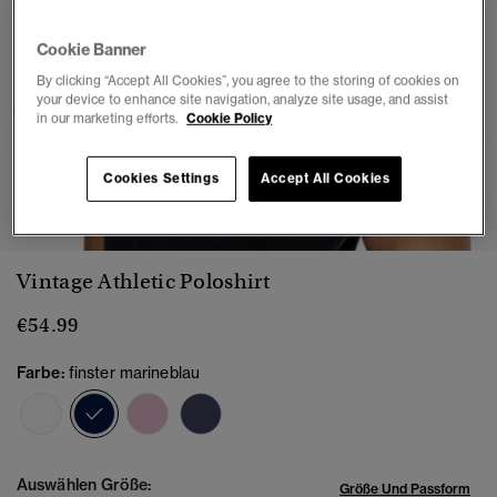
Cookie Banner
By clicking “Accept All Cookies”, you agree to the storing of cookies on
your device to enhance site navigation, analyze site usage, and assist
in our marketing efforts.
Cookie Policy
Cookies Settings
Accept All Cookies
1
2
3
4
5
6
7
Vintage Athletic Poloshirt
€54.99
Farbe:
finster marineblau
Ausgewählt
Auswählen Größe:
Größe Und Passform