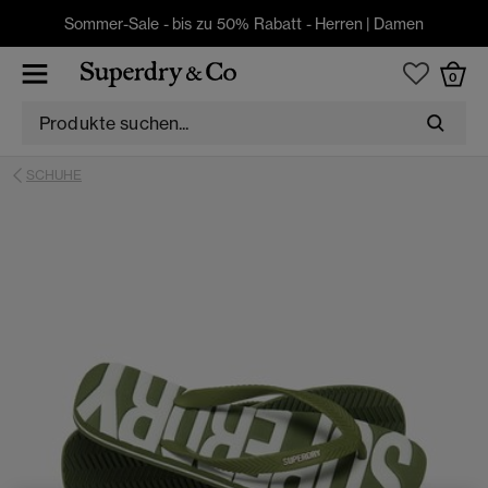
Sommer-Sale - bis zu 50% Rabatt -
Herren
|
Damen
0
SCHUHE