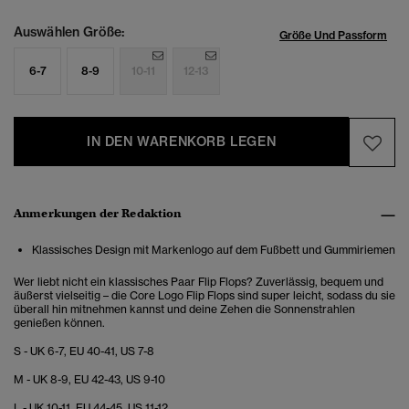
Auswählen Größe:
Größe Und Passform
6-7
8-9
10-11
12-13
IN DEN WARENKORB LEGEN
Anmerkungen der Redaktion
Klassisches Design mit Markenlogo auf dem Fußbett und Gummiriemen
Wer liebt nicht ein klassisches Paar Flip Flops? Zuverlässig, bequem und
äußerst vielseitig – die Core Logo Flip Flops sind super leicht, sodass du sie
überall hin mitnehmen kannst und deine Zehen die Sonnenstrahlen
genießen können.
S - UK 6-7, EU 40-41, US 7-8
M - UK 8-9, EU 42-43, US 9-10
L - UK 10-11, EU 44-45, US 11-12