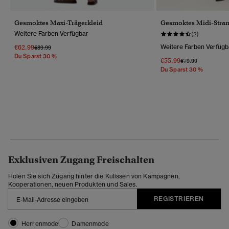
Gesmoktes Maxi-Trägerkleid
Gesmoktes Midi-Stran
Weitere Farben Verfügbar
(2)
€62.99
Weitere Farben Verfügb
Preis Wurde Reduziert Von
Bis
€89.99
Du Sparst 30 %
€55.99
Preis Wurde Reduz
Bis
€79.99
Du Sparst 30 %
Exklusiven Zugang Freischalten
Holen Sie sich Zugang hinter die Kulissen von Kampagnen,
Kooperationen, neuen Produkten und Sales.
REGISTRIEREN
Herrenmode
Damenmode