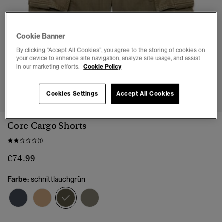
Cookie Banner
By clicking “Accept All Cookies”, you agree to the storing of cookies on
your device to enhance site navigation, analyze site usage, and assist
in our marketing efforts.
Cookie Policy
1
2
3
4
5
6
7
Cookies Settings
Accept All Cookies
Core Cargo Shorts
(1)
€74.99
Farbe:
schnittlauchgrün
Ausgewählt