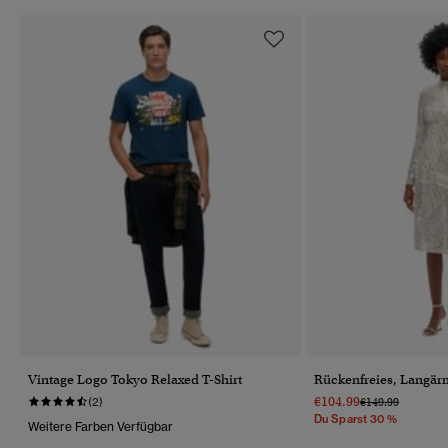
Vintage Logo Tokyo Relaxed T-Shirt
Rückenfreies, Langär
€104.99
Preis Wurde Redu
Bis
(2)
€149.99
Du Sparst 30 %
Weitere Farben Verfügbar