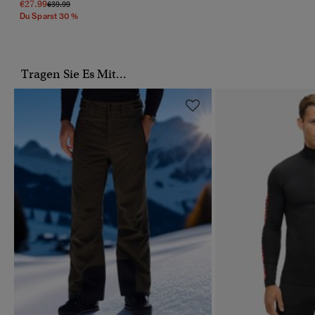
€27.99
Preis Wurde Reduziert Von
Bis
€39.99
Du Sparst 30 %
Tragen Sie Es Mit...