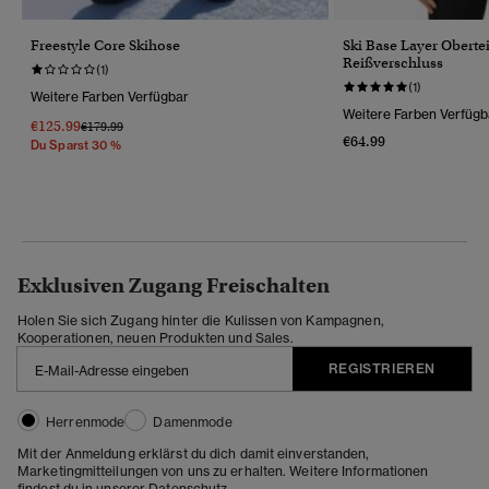
Freestyle Core Skihose
Ski Base Layer Oberte
Reißverschluss
(1)
(1)
Weitere Farben Verfügbar
Weitere Farben Verfügb
€125.99
Preis Wurde Reduziert Von
Bis
€179.99
€64.99
Du Sparst 30 %
Exklusiven Zugang Freischalten
Holen Sie sich Zugang hinter die Kulissen von Kampagnen,
Kooperationen, neuen Produkten und Sales.
REGISTRIEREN
Herrenmode
Damenmode
Mit der Anmeldung erklärst du dich damit einverstanden,
Marketingmitteilungen von uns zu erhalten. Weitere Informationen
findest du in unserer
Datenschutz