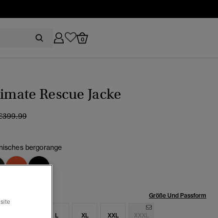
0
timate Rescue Jacke
Preis wurde reduziert von
bis
€399.99
nisches bergorange
ewählt
röße:
Größe Und Passform
site
S
M
L
XL
XXL
XXXL