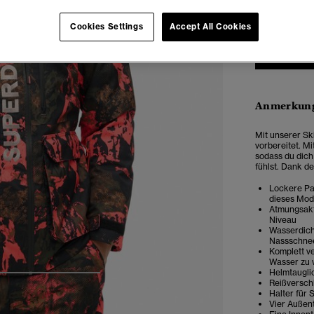
Cookies Settings
Accept All Cookies
Anmerkung
Mit unserer Sk
vorbereitet. M
sodass du dich
fühlst. Dank d
Lockere Pas
dieses Mod
Atmungsakt
Niveau
Wasserdich
Nassschne
Komplett ve
Wasser zu 
Helmtaugli
4
5
6
7
Reißversch
Halter für 
Vier Außen