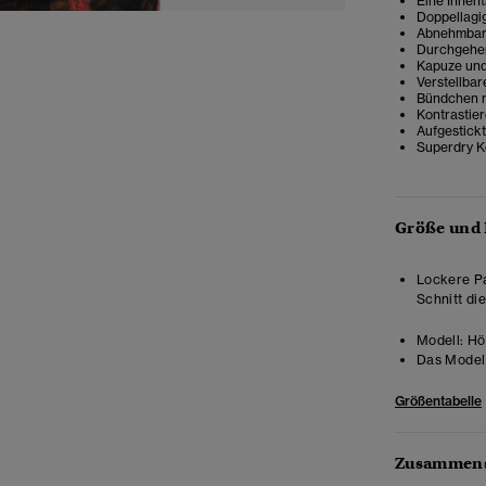
Eine Innen
Doppellagi
Abnehmbar
Durchgehen
Kapuze und
Verstellbar
Bündchen 
Kontrastie
Aufgestickt
Superdry K
Größe und
Lockere Pa
Schnitt di
Modell:
Hö
Das Model 
Größentabelle
Zusammens