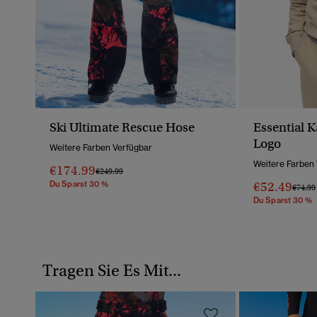
Ski Ultimate Rescue Hose
Essential 
Logo
Weitere Farben Verfügbar
Weitere Farben
€174.99
Preis Wurde Reduziert Von
Bis
€249.99
Du Sparst 30 %
€52.49
Preis 
€74.99
Du Sparst 30 %
Tragen Sie Es Mit...