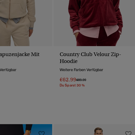
Kapuzenjacke Mit
Country Club Velour Zip-
Hoodie
 Verfügbar
Weitere Farben Verfügbar
€62.99
Wurde Reduziert Von
Bis
Preis Wurde Reduziert Von
Bis
€89.99
Du Sparst 30 %