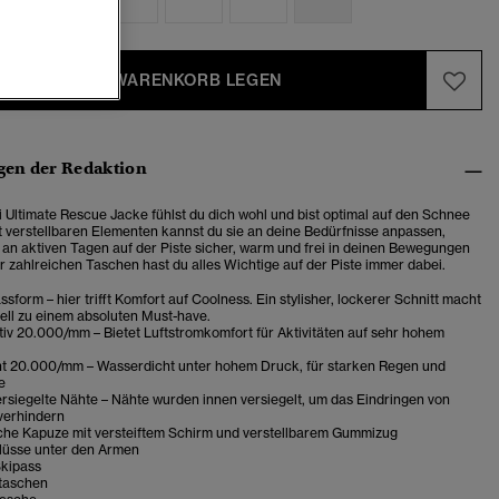
IN DEN WARENKORB LEGEN
en der Redaktion
i Ultimate Rescue Jacke fühlst du dich wohl und bist optimal auf den Schnee
it verstellbaren Elementen kannst du sie an deine Bedürfnisse anpassen,
 an aktiven Tagen auf der Piste sicher, warm und frei in deinen Bewegungen
er zahlreichen Taschen hast du alles Wichtige auf der Piste immer dabei.
sform – hier trifft Komfort auf Coolness. Ein stylisher, lockerer Schnitt macht
ell zu einem absoluten Must-have.
iv 20.000/mm – Bietet Luftstromkomfort für Aktivitäten auf sehr hohem
t 20.000/mm – Wasserdicht unter hohem Druck, für starken Regen und
e
rsiegelte Nähte – Nähte wurden innen versiegelt, um das Eindringen von
verhindern
che Kapuze mit versteiftem Schirm und verstellbarem Gummizug
lüsse unter den Armen
Skipass
taschen