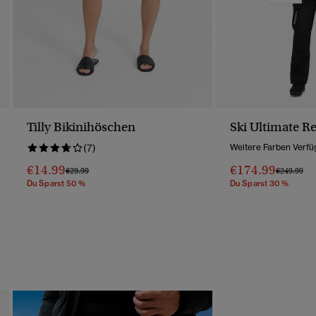
Tilly Bikinihöschen
Ski Ultimate R
(7)
Weitere Farben Verfü
€14.99
€174.99
Preis Wurde Reduziert Von
Bis
Preis Wurd
Bis
€29.99
€249.99
Du Sparst 50 %
Du Sparst 30 %