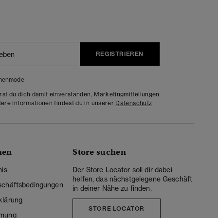
REGISTRIEREN
menmode
rst du dich damit einverstanden, Marketingmitteilungen
tere Informationen findest du in unserer
Datenschutz
nen
Store suchen
nis
Der Store Locator soll dir dabei
helfen, das nächstgelegene Geschäft
schäftsbedingungen
in deiner Nähe zu finden.
klärung
STORE LOCATOR
mmung