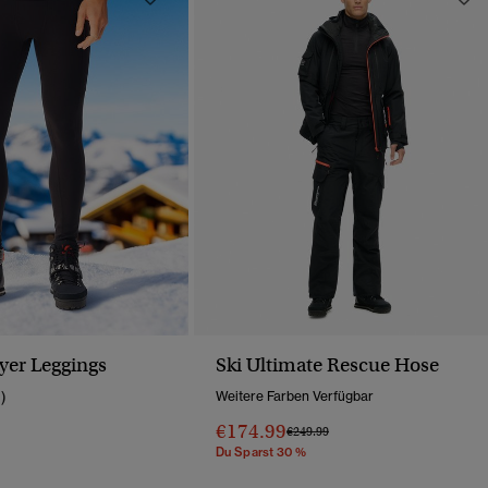
yer Leggings
Ski Ultimate Rescue Hose
1)
Weitere Farben Verfügbar
€174.99
Wurde Reduziert Von
Bis
Preis Wurde Reduziert Von
Bis
€249.99
Du Sparst 30 %