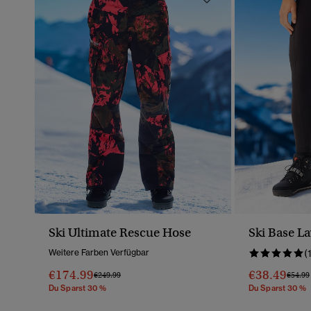
Ski Ultimate Rescue Hose
Ski Base La
Weitere Farben Verfügbar
(
€174.99
€38.49
Preis Wurde Reduziert Von
Bis
Preis 
€249.99
€54.99
Du Sparst 30 %
Du Sparst 30 %