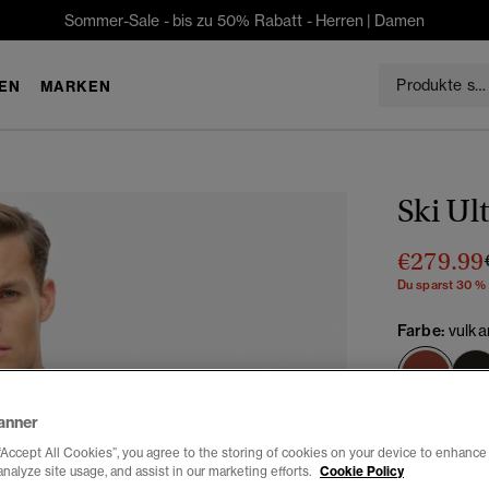
Sommer-Sale - bis zu 50% Rabatt -
Herren
|
Damen
EN
MARKEN
Ski Ul
€279.99
Du sparst 30 %
Farbe:
vulka
Ausg
anner
Auswählen G
“Accept All Cookies”, you agree to the storing of cookies on your device to enhance 
analyze site usage, and assist in our marketing efforts.
Cookie Policy
XS