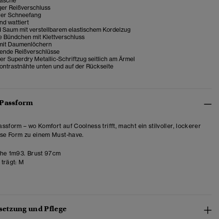
tasche
ger Reißverschluss
er Schneefang
d wattiert
 Saum mit verstellbarem elastischem Kordelzug
e Bündchen mit Klettverschluss
mit Daumenlöchern
rende Reißverschlüsse
er Superdry Metallic-Schriftzug seitlich am Ärmel
ontrastnähte unten und auf der Rückseite
 Passform
ssform – wo Komfort auf Coolness trifft, macht ein stilvoller, lockerer
ese Form zu einem Must-have.
he 1m93. Brust 97cm
trägt:
M
etzung und Pflege