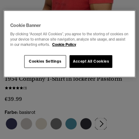
Cookie Banner
By clicking “Accept All Cookies”, you agree to the storing of cookies on
your device to enhance site navigation, analyze site usage, and assist
in our marketing efforts.
Cookie Policy
1
2
3
4
5
6
7
Cookies Settings
Accept All Cookies
1954 Company T-Shirt in lockerer Passform
(1)
€39.99
Farbe:
basisrot
Ausgewählt