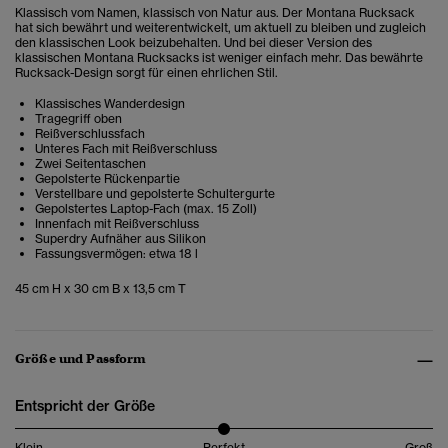
Klassisch vom Namen, klassisch von Natur aus.
Der Montana Rucksack
hat sich bewährt und weiterentwickelt, um aktuell zu bleiben und zugleich
den klassischen Look beizubehalten. Und bei dieser Version des
klassischen Montana Rucksacks ist weniger einfach mehr. Das bewährte
Rucksack-Design sorgt für einen ehrlichen Stil.
Klassisches Wanderdesign
Tragegriff oben
Reißverschlussfach
Unteres Fach mit Reißverschluss
Zwei Seitentaschen
Gepolsterte Rückenpartie
Verstellbare und gepolsterte Schultergurte
Gepolstertes Laptop-Fach (max. 15 Zoll)
Innenfach mit Reißverschluss
Superdry Aufnäher aus Silikon
Fassungsvermögen: etwa 18 l
45 cm H x 30 cm B x 13,5 cm T
Größe und Passform
Entspricht der Größe
Klein
Perfekt
Groß