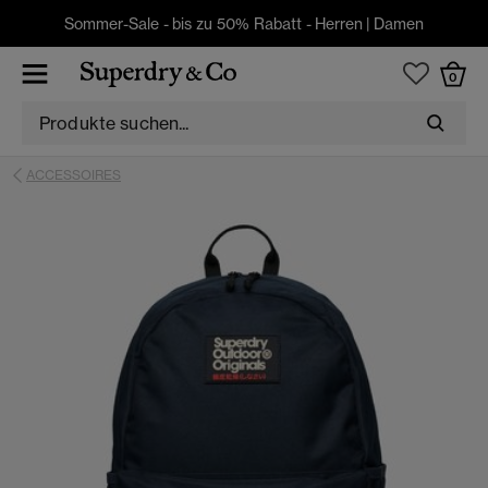
Sommer-Sale - bis zu 50% Rabatt -
Herren
|
Damen
0
ACCESSOIRES