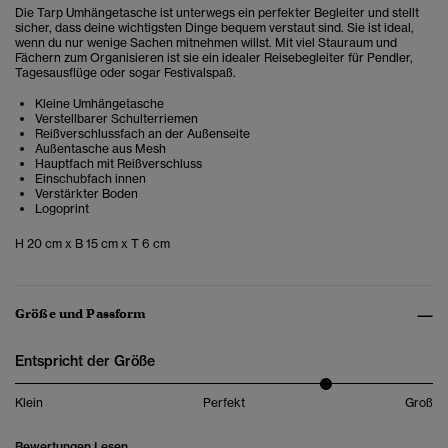
Die Tarp Umhängetasche ist unterwegs ein perfekter Begleiter und stellt
sicher, dass deine wichtigsten Dinge bequem verstaut sind. Sie ist ideal,
wenn du nur wenige Sachen mitnehmen willst. Mit viel Stauraum und
Fächern zum Organisieren ist sie ein idealer Reisebegleiter für Pendler,
Tagesausflüge oder sogar Festivalspaß.
Kleine Umhängetasche
Verstellbarer Schulterriemen
Reißverschlussfach an der Außenseite
Außentasche aus Mesh
Hauptfach mit Reißverschluss
Einschubfach innen
Verstärkter Boden
Logoprint
H 20 cm x B 15 cm x T 6 cm
Größe und Passform
Entspricht der Größe
Klein
Perfekt
Groß
Bewertungen Lesen