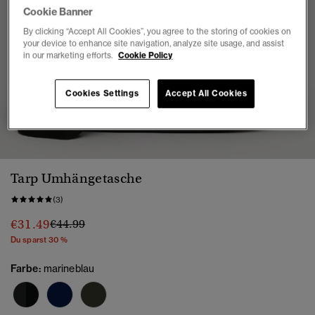
Cookie Banner
By clicking “Accept All Cookies”, you agree to the storing of cookies on
your device to enhance site navigation, analyze site usage, and assist
in our marketing efforts.
Cookie Policy
Cookies Settings
Accept All Cookies
1
2
3
4
5
Tarp Umhängetasche
(3)
Preis wurde reduziert von
bis
€31.49
€44.99
Du sparst 30 %
Farbe:
marineblau