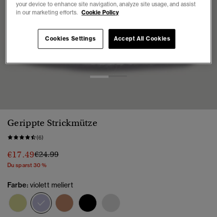
your device to enhance site navigation, analyze site usage, and assist
in our marketing efforts.
Cookie Policy
Cookies Settings
Accept All Cookies
1
2
Gerippte Strickmütze
(6)
Preis wurde reduziert von
bis
€17.49
€24.99
Du sparst 30 %
Farbe:
violett meliert
Ausgewählt