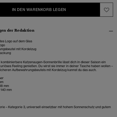
IN DEN WARENKORB LEGEN
en der Redaktion
tes Logo auf dem Glas
Logo
ngsbeutel mit Kordelzug
ackung
ig kombinierbare Katzenaugen-Sonnenbrille lässt dich in dieser Saison ein
xuriöses Feeling genießen. Du wirst sie immer in deiner Tasche haben wollen –
icheren Aufbewahrungsbeutels mit Kordelzug kannst du das auch.
ser
 mm
 18 mm
e 140 mm
orie – Kategorie 3, universell einsetzbar mit hohem Sonnenschutz und gutem