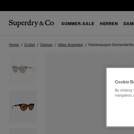
SOMMER-SALE
HERREN
DAM
Home
Outlet
Damen
Alles Anzeigen
Katzenaugen-Sonnenbrille
Cookie B
By clicking 
navigation, 