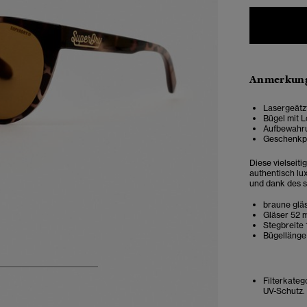
Anmerkung
Lasergeätz
Bügel mit 
Aufbewahru
Geschenkp
Diese vielseit
authentisch lu
und dank des s
braune glä
Gläser 52
Stegbreite
Bügelläng
4
5
6
7
Filterkateg
UV-Schutz.