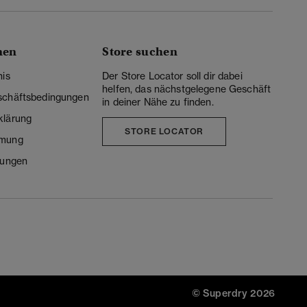
nen
Store suchen
nis
Der Store Locator soll dir dabei
helfen, das nächstgelegene Geschäft
schäftsbedingungen
in deiner Nähe zu finden.
klärung
STORE LOCATOR
mmung
lungen
© Superdry 2026