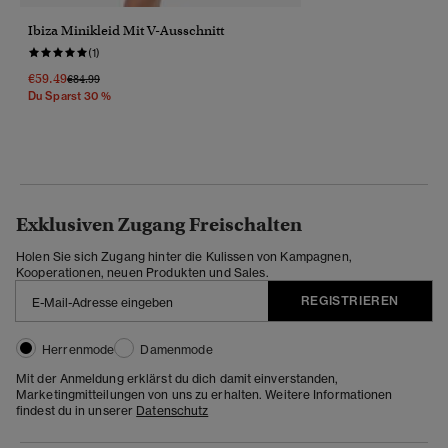
Ibiza Minikleid Mit V-Ausschnitt
(1)
€59.49
Preis Wurde Reduziert Von
Bis
€84.99
Du Sparst 30 %
Exklusiven Zugang Freischalten
Holen Sie sich Zugang hinter die Kulissen von Kampagnen,
Kooperationen, neuen Produkten und Sales.
REGISTRIEREN
Herrenmode
Damenmode
Mit der Anmeldung erklärst du dich damit einverstanden,
Marketingmitteilungen von uns zu erhalten. Weitere Informationen
findest du in unserer
Datenschutz