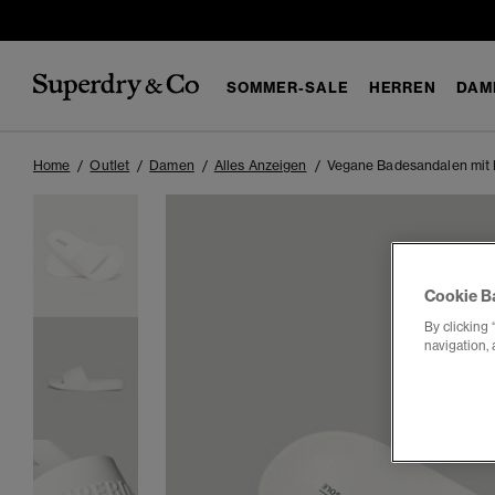
SOMMER-SALE
HERREN
DAM
Home
Outlet
Damen
Alles Anzeigen
Vegane Badesandalen mit
Cookie B
By clicking 
navigation, 