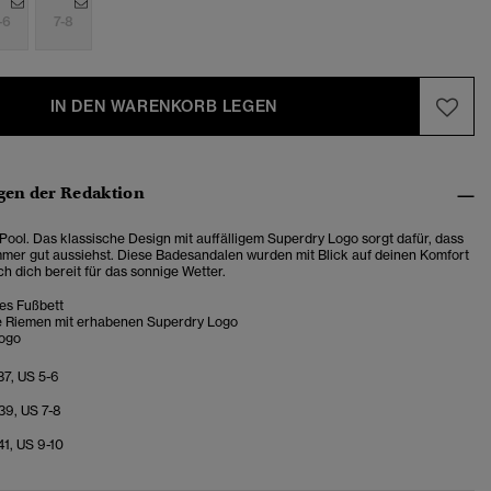
-6
7-8
IN DEN WARENKORB LEGEN
en der Redaktion
 Pool. Das klassische Design mit auffälligem Superdry Logo sorgt dafür, dass
mmer gut aussiehst. Diese Badesandalen wurden mit Blick auf deinen Komfort
h dich bereit für das sonnige Wetter.
es Fußbett
e Riemen mit erhabenen Superdry Logo
Logo
37, US 5-6
39, US 7-8
41, US 9-10