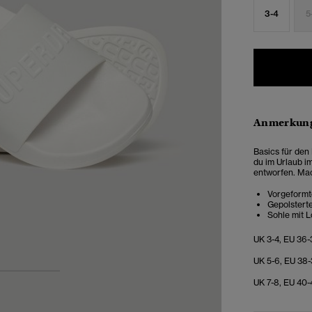
3-4
5
Anmerkung
Basics für den
du im Urlaub i
entworfen. Mac
Vorgeformt
Gepolstert
Sohle mit 
UK 3-4, EU 36-
UK 5-6, EU 38-
3
4
UK 7-8, EU 40-