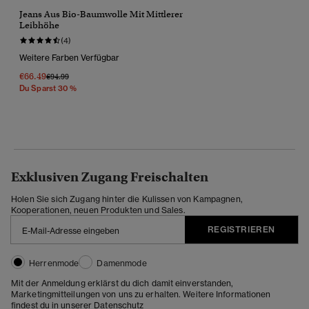
Jeans Aus Bio-Baumwolle Mit Mittlerer
Leibhöhe
(4)
Weitere Farben Verfügbar
€66.49
Preis Wurde Reduziert Von
Bis
€94.99
Du Sparst 30 %
Exklusiven Zugang Freischalten
Holen Sie sich Zugang hinter die Kulissen von Kampagnen,
Kooperationen, neuen Produkten und Sales.
REGISTRIEREN
Herrenmode
Damenmode
Mit der Anmeldung erklärst du dich damit einverstanden,
Marketingmitteilungen von uns zu erhalten. Weitere Informationen
findest du in unserer
Datenschutz