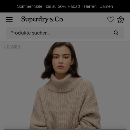
Sommer-Sale - bis zu 50% Rabatt -
Herren
|
Damen
0
DAMEN