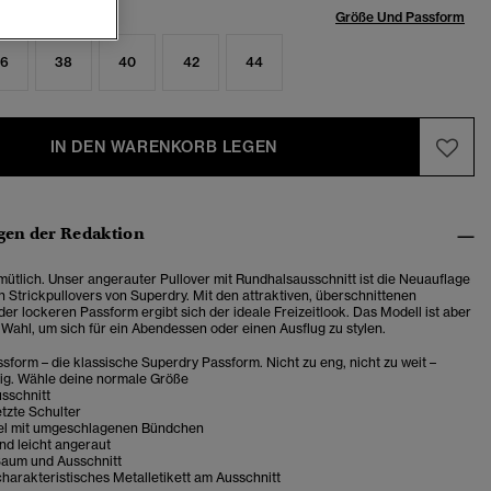
röße:
Größe Und Passform
6
38
40
42
44
IN DEN WARENKORB LEGEN
en der Redaktion
ütlich. Unser angerauter Pullover mit Rundhalsausschnitt ist die Neuauflage
n Strickpullovers von Superdry. Mit den attraktiven, überschnittenen
er lockeren Passform ergibt sich der ideale Freizeitlook. Das Modell ist aber
 Wahl, um sich für ein Abendessen oder einen Ausflug zu stylen.
sform – die klassische Superdry Passform. Nicht zu eng, nicht zu weit –
tig. Wähle deine normale Größe
sschnitt
tzte Schulter
el mit umgeschlagenen Bündchen
d leicht angeraut
Saum und Ausschnitt
harakteristisches Metalletikett am Ausschnitt