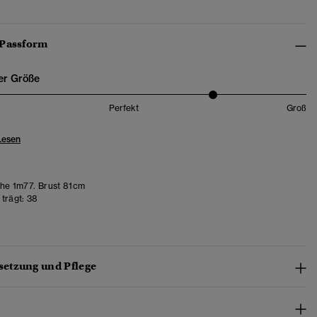
 Passform
er Größe
Perfekt
Groß
Lesen
e 1m77. Brust 81cm
trägt:
38
etzung und Pflege