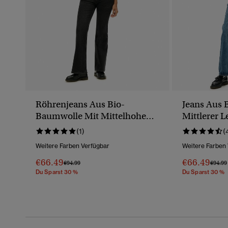
Röhrenjeans Aus Bio-
Jeans Aus 
Baumwolle Mit Mittelhohem
Mittlerer 
Bund
(1)
(
Weitere Farben Verfügbar
Weitere Farben
€66.49
€66.49
Preis Wurde Reduziert Von
Bis
Preis 
€94.99
€94.99
Du Sparst 30 %
Du Sparst 30 %