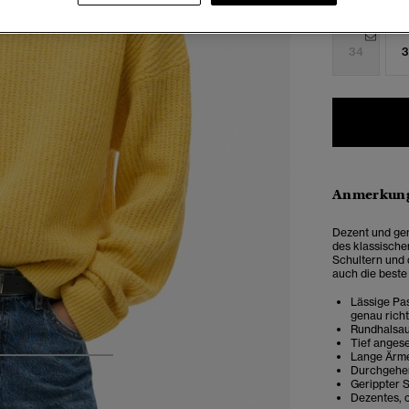
Auswählen G
34
3
Anmerkung
Dezent und gem
des klassische
Schultern und d
auch die beste
Lässige Pas
genau rich
Rundhalsau
Tief angese
Lange Ärm
4
5
6
Durchgehen
Gerippter 
Dezentes, c