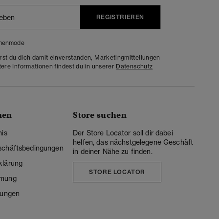
REGISTRIEREN
menmode
rst du dich damit einverstanden, Marketingmitteilungen
tere Informationen findest du in unserer
Datenschutz
nen
Store suchen
nis
Der Store Locator soll dir dabei
helfen, das nächstgelegene Geschäft
schäftsbedingungen
in deiner Nähe zu finden.
klärung
STORE LOCATOR
mmung
lungen