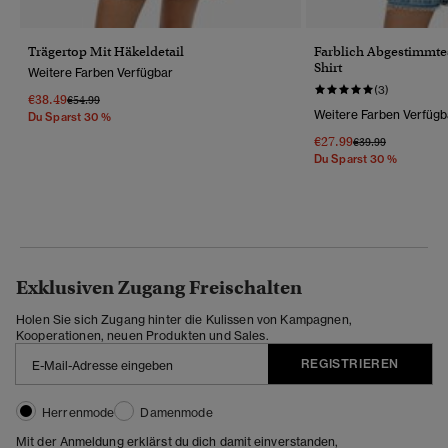
Trägertop Mit Häkeldetail
Farblich Abgestimmtes
Shirt
Weitere Farben Verfügbar
(3)
€38.49
Preis Wurde Reduziert Von
Bis
€54.99
Weitere Farben Verfügb
Du Sparst 30 %
€27.99
Preis Wurde Reduz
Bis
€39.99
Du Sparst 30 %
Exklusiven Zugang Freischalten
Holen Sie sich Zugang hinter die Kulissen von Kampagnen,
Kooperationen, neuen Produkten und Sales.
REGISTRIEREN
Herrenmode
Damenmode
Mit der Anmeldung erklärst du dich damit einverstanden,