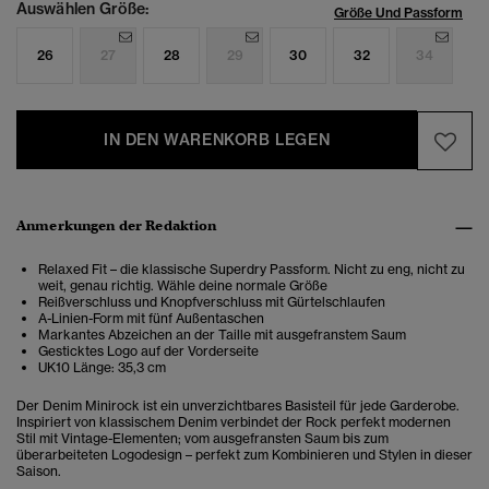
Auswählen Größe:
Größe Und Passform
26
27
28
29
30
32
34
IN DEN WARENKORB LEGEN
Anmerkungen der Redaktion
Relaxed Fit – die klassische Superdry Passform. Nicht zu eng, nicht zu
weit, genau richtig. Wähle deine normale Größe
Reißverschluss und Knopfverschluss mit Gürtelschlaufen
A-Linien-Form mit fünf Außentaschen
Markantes Abzeichen an der Taille mit ausgefranstem Saum
Gesticktes Logo auf der Vorderseite
UK10 Länge: 35,3 cm
Der Denim Minirock ist ein unverzichtbares Basisteil für jede Garderobe.
Inspiriert von klassischem Denim verbindet der Rock perfekt modernen
Stil mit Vintage-Elementen; vom ausgefransten Saum bis zum
überarbeiteten Logodesign – perfekt zum Kombinieren und Stylen in dieser
Saison.