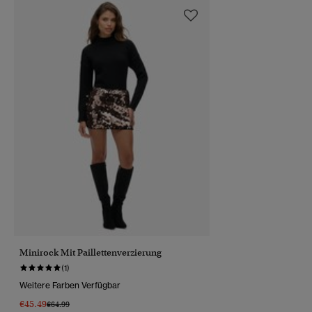
Minirock Mit Paillettenverzierung
(1)
Weitere Farben Verfügbar
€45.49
Preis Wurde Reduziert Von
Bis
€64.99