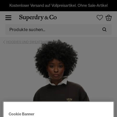
Kostenloser Versand auf Vollpreisartikel. Ohne Sale-Artikel
0
HOODIES UND SWEATSHIRTS
Cookie Banner