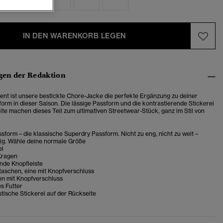
IN DEN WARENKORB LEGEN
en der Redaktion
ezent ist unsere bestickte Chore-Jacke die perfekte Ergänzung zu deiner
form in dieser Saison. Die lässige Passform und die kontrastierende Stickerei
ite machen dieses Teil zum ultimativen Streetwear-Stück, ganz im Stil von
sform – die klassische Superdry Passform. Nicht zu eng, nicht zu weit –
tig. Wähle deine normale Größe
el
Kragen
de Knopfleiste
taschen, eine mit Knopfverschluss
n mit Knopfverschluss
s Futter
tische Stickerei auf der Rückseite