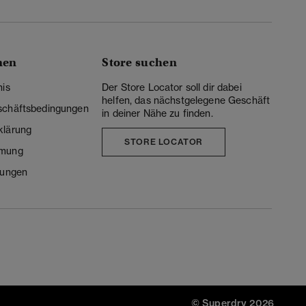
nen
Store suchen
nis
Der Store Locator soll dir dabei
helfen, das nächstgelegene Geschäft
schäftsbedingungen
in deiner Nähe zu finden.
klärung
STORE LOCATOR
mmung
lungen
© Superdry 2026