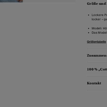
Größe und
Lockere Pa
locker – g
Modell:
Höh
Das Model 
Größentabelle
Zusammens
100 % „Cot
Kontakt