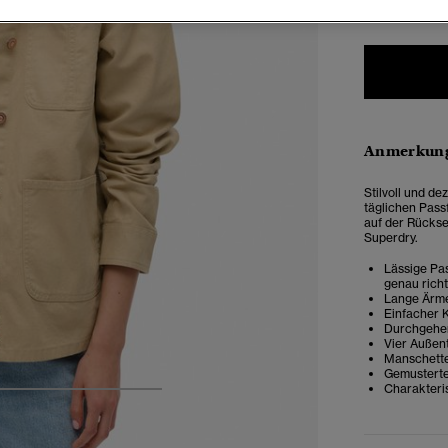
Anmerkung
Stilvoll und d
täglichen Pass
auf der Rückse
Superdry.
Lässige Pas
genau rich
Lange Ärm
Einfacher 
Durchgehen
Vier Außen
Manschette
Gemusterte
Charakteris
5
6
7
8