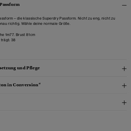
 Passform
ssform – die klassische Superdry Passform. Nicht zu eng, nicht zu
enau richtig. Wähle deine normale Größe.
e 1m77. Brust 81cm
trägt:
38
etzung und Pflege
ton in Conversion“