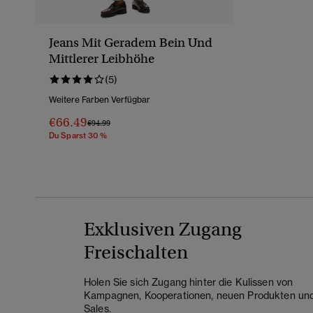
Jeans Mit Geradem Bein Und
Mittlerer Leibhöhe
(5)
Weitere Farben Verfügbar
€66.49
Preis Wurde Reduziert Von
Bis
€94.99
Du Sparst 30 %
Exklusiven Zugang
Freischalten
Holen Sie sich Zugang hinter die Kulissen von
Kampagnen, Kooperationen, neuen Produkten un
Sales.