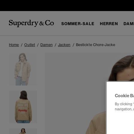
SOMMER-SALE
HERREN
DAM
Home
Outlet
Damen
Jacken
Bestickte Chore-Jacke
Cookie B
By clicking 
navigation, 