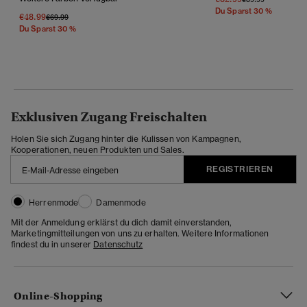
Du Sparst 30 %
€48.99
Preis Wurde Reduziert Von
Bis
€69.99
Du Sparst 30 %
Exklusiven Zugang Freischalten
Holen Sie sich Zugang hinter die Kulissen von Kampagnen,
Kooperationen, neuen Produkten und Sales.
REGISTRIEREN
Herrenmode
Damenmode
Mit der Anmeldung erklärst du dich damit einverstanden,
Marketingmitteilungen von uns zu erhalten. Weitere Informationen
findest du in unserer
Datenschutz
Online-Shopping