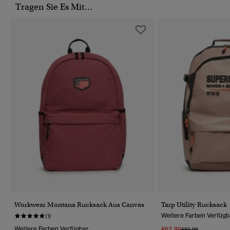
Tragen Sie Es Mit...
Workwear Montana Rucksack Aus Canvas
Tarp Utility Rucksack
Weitere Farben Verfügb
(1)
Weitere Farben Verfügbar
€62.99
Preis Wurde Reduz
Bis
€89.99