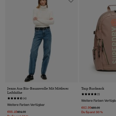
Jeans Aus Bio-Baumwolle Mit Mittlerer
Tarp Rucksack
Leibhöhe
(1)
(4)
Weitere Farben Verfügb
Weitere Farben Verfügbar
€62.99
Preis Wurde Reduz
Bis
€89.99
€66.49
Preis Wurde Reduziert Von
Bis
€94.99
Du Sparst 30 %