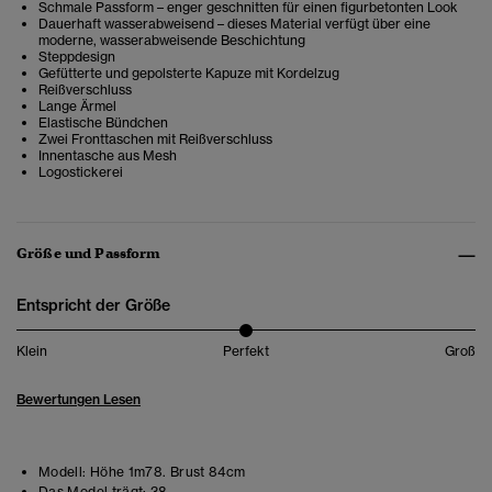
Schmale Passform – enger geschnitten für einen figurbetonten Look
Dauerhaft wasserabweisend – dieses Material verfügt über eine
moderne, wasserabweisende Beschichtung
Steppdesign
Gefütterte und gepolsterte Kapuze mit Kordelzug
Reißverschluss
Lange Ärmel
Elastische Bündchen
Zwei Fronttaschen mit Reißverschluss
Innentasche aus Mesh
Logostickerei
Größe und Passform
Entspricht der Größe
Klein
Perfekt
Groß
Bewertungen Lesen
Modell:
Höhe 1m78. Brust 84cm
Das Model trägt:
38