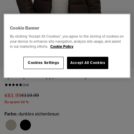
Cookie Banner
By clicking “Accept All Cookies”, you agree to the storing of cookies on
your device to enhance site navigation, analyze site usage, and assist
in our marketing efforts.
Cookie Policy
1
2
3
4
5
6
7
Cookies Settings
Accept All Cookies
Spirit Sports Steppjacke mit Kapuze
(34)
Preis wurde reduziert von
bis
€83.99
€119.99
Du sparst 30 %
Farbe:
dunkles eichenbraun