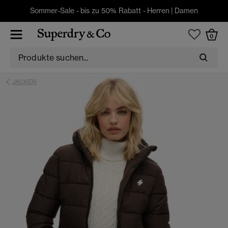
Sommer-Sale - bis zu 50% Rabatt -
Herren
|
Damen
0
JACKEN