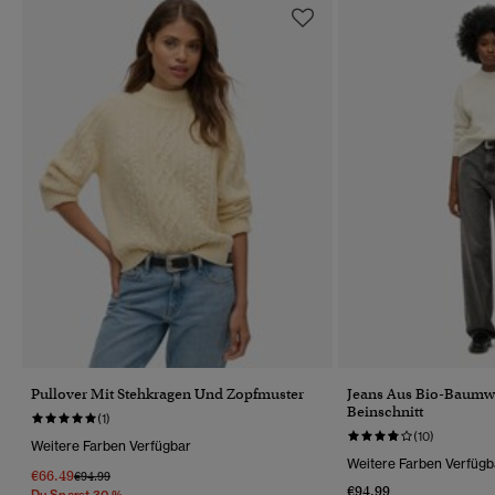
Pullover Mit Stehkragen Und Zopfmuster
Jeans Aus Bio-Baumw
Beinschnitt
(1)
(10)
Weitere Farben Verfügbar
Weitere Farben Verfügb
€66.49
Preis Wurde Reduziert Von
Bis
€94.99
€94.99
Du Sparst 30 %