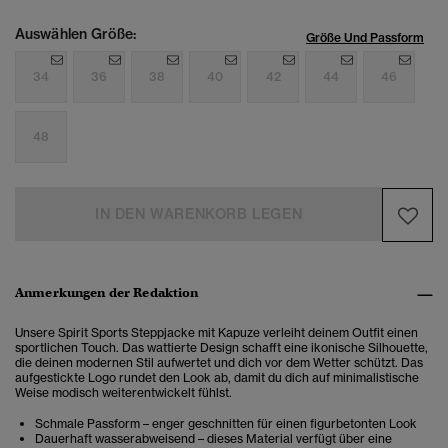
Auswählen Größe:
Größe Und Passform
34
36
38
40
42
44
46
48
IN DEN WARENKORB LEGEN
Anmerkungen der Redaktion
Unsere Spirit Sports Steppjacke mit Kapuze verleiht deinem Outfit einen
sportlichen Touch. Das wattierte Design schafft eine ikonische Silhouette,
die deinen modernen Stil aufwertet und dich vor dem Wetter schützt. Das
aufgestickte Logo rundet den Look ab, damit du dich auf minimalistische
Weise modisch weiterentwickelt fühlst.
Schmale Passform – enger geschnitten für einen figurbetonten Look
Dauerhaft wasserabweisend – dieses Material verfügt über eine