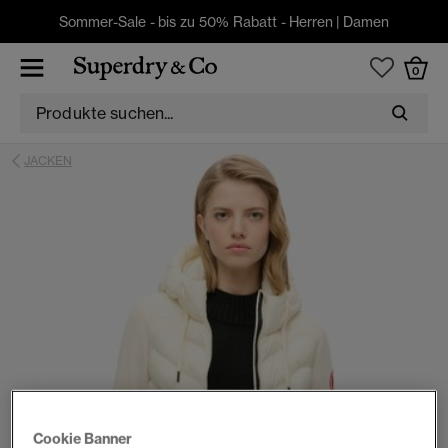
Sommer-Sale - bis zu 50% Rabatt -
Herren
|
Damen
0
JACKEN
Cookie Banner