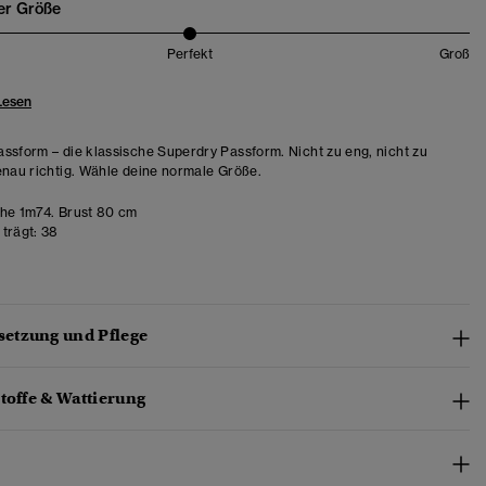
er Größe
Perfekt
Groß
Lesen
ssform – die klassische Superdry Passform. Nicht zu eng, nicht zu
enau richtig. Wähle deine normale Größe.
e 1m74. Brust 80 cm
trägt:
38
etzung und Pflege
toffe & Wattierung