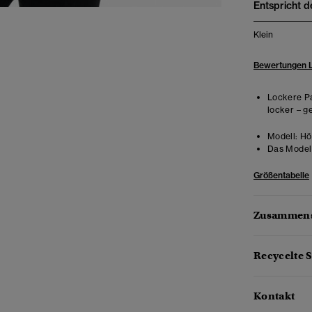
Entspricht d
Klein
Bewertungen 
Lockere Pa
locker – g
Modell:
Höh
Das Model 
Größentabelle
Zusammens
Recycelte S
Kontakt