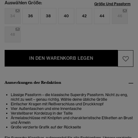
Auswählen Größe:
Größe Und Passform
34
36
38
40
42
44
46
48
IN DEN WARENKORB LEGEN
Anmerkungen der Redaktion
Lässige Passform – die klassische Superdry Passform. Nicht zu eng,
nicht zu weit – genau richtig. Wähle deine übliche Größe
Einfacher Kragen mit Reißverschluss und Druckknopf
Vier Außentaschen und eine Innentasche
Verstellbarer Kordelzug in der Taille
Ärmelabschlüsse mit Knöpfen und charakteristische Etiketten an Brust
und Ärmeln
Große verzierte Grafik auf der Rückseite
Ein Superdry Klassiker, aufgewertet für alle Fashionfans. Unsere verzierte