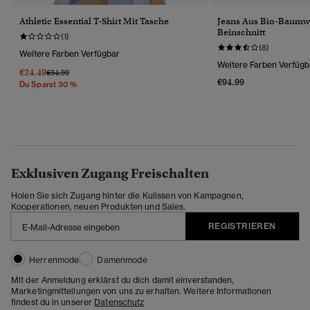
Athletic Essential T-Shirt Mit Tasche
Jeans Aus Bio-Baumw
Beinschnitt
(1)
(8)
Weitere Farben Verfügbar
Weitere Farben Verfügb
€24.49
Preis Wurde Reduziert Von
Bis
€34.99
€94.99
Du Sparst 30 %
Exklusiven Zugang Freischalten
Holen Sie sich Zugang hinter die Kulissen von Kampagnen,
Kooperationen, neuen Produkten und Sales.
REGISTRIEREN
Herrenmode
Damenmode
Mit der Anmeldung erklärst du dich damit einverstanden,
Marketingmitteilungen von uns zu erhalten. Weitere Informationen
findest du in unserer
Datenschutz