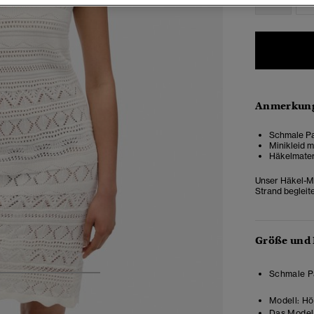
Anmerkung
Schmale Pa
Minikleid m
Häkelmater
Unser Häkel-Mi
Strand begleite
Größe und
Schmale Pa
4
5
6
7
Modell:
Höh
Das Model 