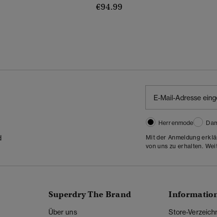
€94.99
Wurde Reduziert Von
Bis
Herrenmode
Da
Mit der Anmeldung erklä
d
von uns zu erhalten. Wei
Superdry The Brand
Informatio
Über uns
Store-Verzeich