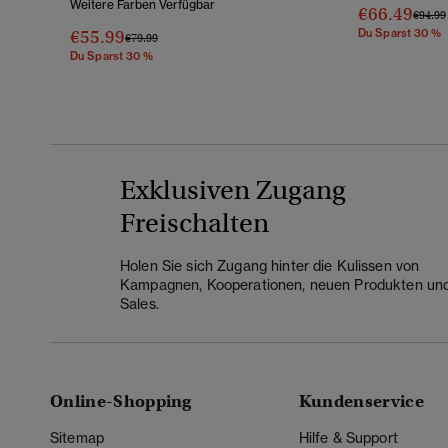
Weitere Farben Verfügbar
€66.49
Preis 
€94.99
€55.99
Du Sparst 30 %
Preis Wurde Reduziert Von
Bis
€79.99
Du Sparst 30 %
Exklusiven Zugang
Freischalten
Holen Sie sich Zugang hinter die Kulissen von
Kampagnen, Kooperationen, neuen Produkten un
Sales.
Online-Shopping
Kundenservice
Sitemap
Hilfe & Support