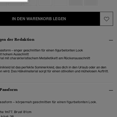
IN DEN WARENKORB LEGEN
en der Redaktion
ssform – enger geschnitten für einen figurbetonten Look
it hohem Ausschnitt
ial mit charakteristischem Metalletikett am Rückenausschnitt
nikleid ist das perfekte Sommerkleid, das dich in den Urlaub oder an den
n wird. Das Häkelmaterial sorgt für einen stilvollen und mühelosen Auftritt.
 Passform
ssform – körpernah geschnitten für einen figurbetonten Look.
e 1m77. Brust 81cm
trägt:
38