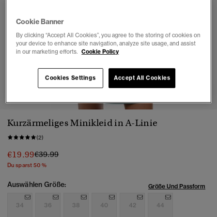
Cookie Banner
By clicking “Accept All Cookies”, you agree to the storing of cookies on
your device to enhance site navigation, analyze site usage, and assist
in our marketing efforts.
Cookie Policy
Cookies Settings
Accept All Cookies
1
2
3
4
5
6
7
Kurzärmeliges Minikleid in A-Linie
(2)
Preis wurde reduziert von
bis
€19.99
€39.99
Du sparst 50 %
Auswählen Größe:
Größe Und Passform
34
36
38
40
42
44