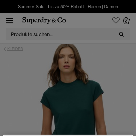
Sommer-Sale - bis zu 50% Rabatt -
Herren
|
Damen
0
KLEIDER