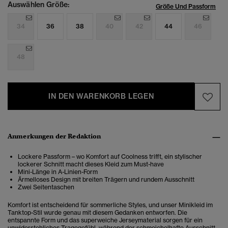
Auswählen Größe:
Größe Und Passform
34
36
38
40
42
44
46
48
IN DEN WARENKORB LEGEN
Anmerkungen der Redaktion
Lockere Passform – wo Komfort auf Coolness trifft, ein stylischer
lockerer Schnitt macht dieses Kleid zum Must-have
Mini-Länge in A-Linien-Form
Ärmelloses Design mit breiten Trägern und rundem Ausschnitt
Zwei Seitentaschen
Komfort ist entscheidend für sommerliche Styles, und unser Minikleid im
Tanktop-Stil wurde genau mit diesem Gedanken entworfen. Die
entspannte Form und das superweiche Jerseymaterial sorgen für ein
unwiderstehliches Tragegefühl, während der schmeichelhafte Ausschnitt