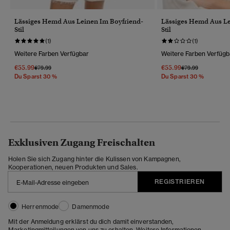
Lässiges Hemd Aus Leinen Im Boyfriend-
Lässiges Hemd Aus Le
Stil
Stil
(1)
(1)
Weitere Farben Verfügbar
Weitere Farben Verfügb
€55.99
€55.99
Preis Wurde Reduziert Von
Bis
Preis Wurde Reduz
Bis
€79.99
€79.99
Du Sparst 30 %
Du Sparst 30 %
Exklusiven Zugang Freischalten
Holen Sie sich Zugang hinter die Kulissen von Kampagnen,
Kooperationen, neuen Produkten und Sales.
REGISTRIEREN
Herrenmode
Damenmode
Mit der Anmeldung erklärst du dich damit einverstanden,
Marketingmitteilungen von uns zu erhalten. Weitere Informationen