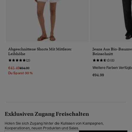
Abgeschnittene Shorts Mit Mittlerer
Jeans Aus Bio-Baumw
Leibhöhe
Beinschnitt
(2)
(8)
€45.49
Weitere Farben Verfügb
Preis Wurde Reduziert Von
Bis
€64.99
Du Sparst 30 %
€94.99
Exklusiven Zugang Freischalten
Holen Sie sich Zugang hinter die Kulissen von Kampagnen,
Kooperationen, neuen Produkten und Sales.