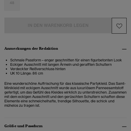
48
IN DEN WARENKORB LEGEN
Anmerkungen der Redaktion
Schmale Passform – enger geschnitten für einen figurbetonten Look
Eckiger Ausschnitt mit langen Ärmeln und gerafften Schultern
Verdeckter Reißverschluss hinten
UK 10 Länge: 86 cm
Eine wunderschöne Auffrischung für das klassische Partykleid. Das Samt-
Minikleid mit eckigem Ausschnitt wurde aus luxuriösem Panneesamtstoff
gefertigt, um das Gefühl des Kleides wirklich zu unterstreichen. Zusammen
mit dem eckigen Ausschnitt und den gerüschten Schultern schaffen diese
Elemente eine schmeichelhafte, trendige Silhouette, die schick und
mühelos zu tragen ist.
Größe und Passform