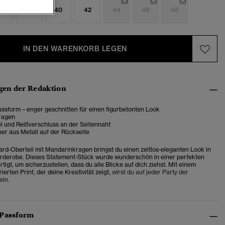
6
38
40
42
44
46
48
IN DEN WARENKORB LEGEN
en der Redaktion
ssform – enger geschnitten für einen figurbetonten Look
ragen
l und Reißverschluss an der Seitennaht
er aus Metall auf der Rückseite
rd-Oberteil mit Mandarinkragen bringst du einen zeitlos-eleganten Look in
rderobe. Dieses Statement-Stück wurde wunderschön in einer perfekten
rtigt, um sicherzustellen, dass du alle Blicke auf dich ziehst. Mit einem
rierten Print, der deine Kreativität zeigt,
wirst du auf jeder Party der
ein.
 Passform