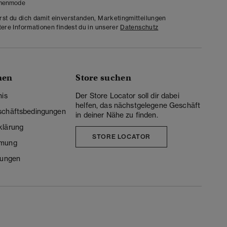
menmode
rst du dich damit einverstanden, Marketingmitteilungen
tere Informationen findest du in unserer
Datenschutz
nen
Store suchen
nis
Der Store Locator soll dir dabei
helfen, das nächstgelegene Geschäft
schäftsbedingungen
in deiner Nähe zu finden.
klärung
STORE LOCATOR
mmung
lungen