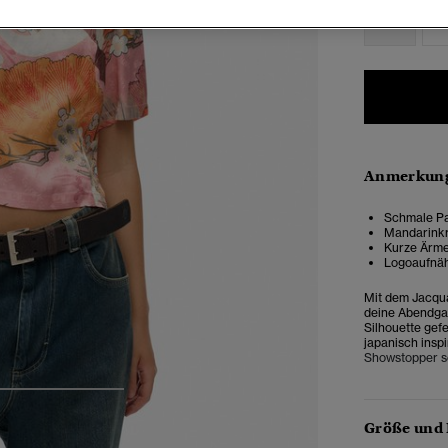
34
3
Anmerkung
Schmale Pa
Mandarink
Kurze Ärme
Logoaufnäh
Mit dem Jacqua
deine Abendga
Silhouette gefe
japanisch inspi
Showstopper s
4
5
6
Größe und