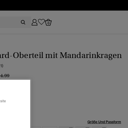
0
ard-Oberteil mit Mandarinkragen
(1)
eis wurde reduziert von
bis
54.99
orallrot
ewählt
site
röße:
Größe Und Passform