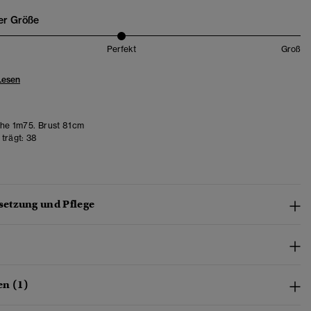
er Größe
Perfekt
Groß
Lesen
e 1m75. Brust 81cm
trägt:
38
etzung und Pflege
n (1)