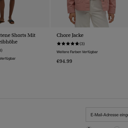
tene Shorts Mit
Chore Jacke
Leibhöhe
(3)
3)
Weitere Farben Verfügbar
 Verfügbar
€94.99
Wurde Reduziert Von
Bis