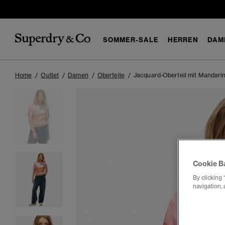
SOMMER-SALE
HERREN
DAM
Home
Outlet
Damen
Oberteile
Jacquard-Oberteil mit Mandari
Cookie B
By clicking 
navigation, 