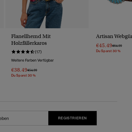
Flanellhemd Mit
Artisan Webgür
Holzfällerkaros
€45.49
Preis Wurde 
Bis
€64.99
Du Sparst 30 %
(17)
Weitere Farben Verfügbar
€38.49
Preis Wurde Reduziert Von
Bis
€54.99
Du Sparst 30 %
REGISTRIEREN