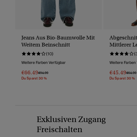
Jeans Aus Bio-Baumwolle Mit
Abgeschnit
Weitem Beinschnitt
Mittlerer 
(10)
(
Weitere Farben Verfügbar
Weitere Farben
€66.49
€45.49
Preis Wurde Reduziert Von
Bis
Preis 
€94.99
€64.99
Du Sparst 30 %
Du Sparst 30 %
Exklusiven Zugang
Freischalten