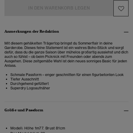
IN DEN WARENKORB LEGEN
Anmerkungen der Redaktion
Mit diesem gehäkelten Trägertop bringst du Sommerflair in deine
Garderobe.
Dieses feine Statement ist ein wahres Boho-Stück und sorgt
dafür, dass du die ganze Saison über mühelos großartig aussiehst und dich
auch so fühlst – ob beim Picknick mit Freunden oder abends zum
Ausgehen. Diese zeitgemäße Wahl ist dein neues sonniges Basic für jeden
Anlass.
Schmale Passform – enger geschnitten für einen figurbetonten Look
Tiefer Ausschnitt
Durchgehend gefüttert
Superdry Logoaufnäher
Größe und Passform
Modell:
Höhe 1m77. Brust 81cm