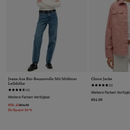
Jeans Aus Bio-Baumwolle Mit Mittlerer
Chore Jacke
Leibhöhe
(3)
(4)
Weitere Farben Verfügb
Weitere Farben Verfügbar
€94.99
€66.49
Preis Wurde Reduziert Von
Bis
€94.99
Du Sparst 30 %