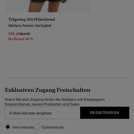
Trägertop Mit Häkeldetail
Weitere Farben Verfügbar
€38.49
Preis Wurde Reduziert Von
Bis
€54.99
Du Sparst 30 %
Exklusiven Zugang Freischalten
Holen Sie sich Zugang hinter die Kulissen von Kampagnen,
Kooperationen, neuen Produkten und Sales.
REGISTRIEREN
Herrenmode
Damenmode