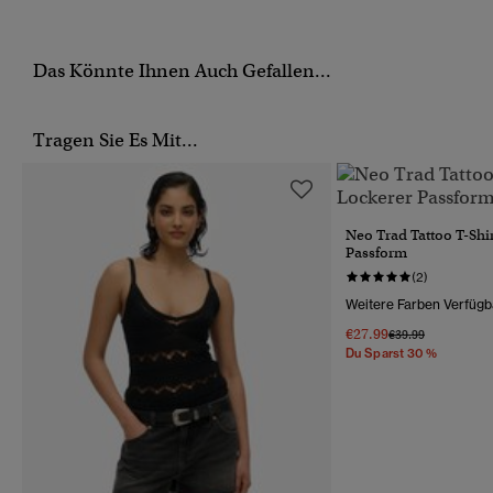
Das Könnte Ihnen Auch Gefallen...
Tragen Sie Es Mit...
Neo Trad Tattoo T-Shi
Passform
(2)
Weitere Farben Verfügb
€27.99
Preis Wurde Reduz
Bis
€39.99
Du Sparst 30 %