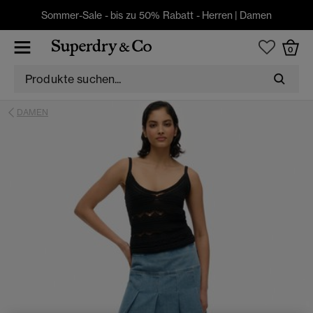
Sommer-Sale - bis zu 50% Rabatt -
Herren
|
Damen
0
DAMEN