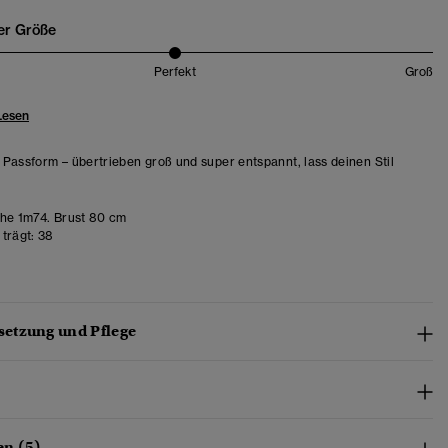
er Größe
Perfekt
Groß
Lesen
Passform – übertrieben groß und super entspannt, lass deinen Stil
e 1m74. Brust 80 cm
trägt:
38
etzung und Pflege
n (5)