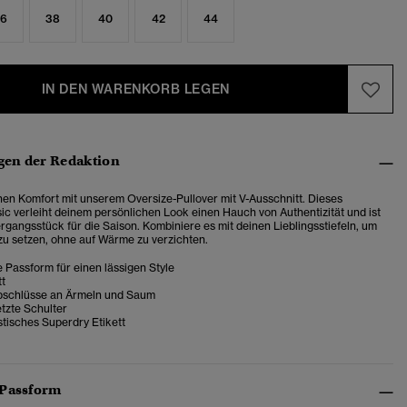
6
38
40
42
44
IN DEN WARENKORB LEGEN
en der Redaktion
en Komfort mit unserem Oversize-Pullover mit V-Ausschnitt. Dieses
ic verleiht deinem persönlichen Look einen Hauch von Authentizität und ist
ergangsstück für die Saison.
Kombiniere es mit deinen Lieblingsstiefeln, um
zu setzen, ohne auf Wärme zu verzichten.
 Passform für einen lässigen Style
tt
bschlüsse an Ärmeln und Saum
tzte Schulter
tisches Superdry Etikett
 Passform