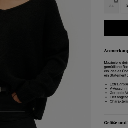
34
3
Anmerkung
Maximiere dein
gemütliche Bas
ein ideales Üb
ein Statement 
Extra große
V-Ausschni
Gerippte A
Tief angese
Charakteris
3
4
Größe und