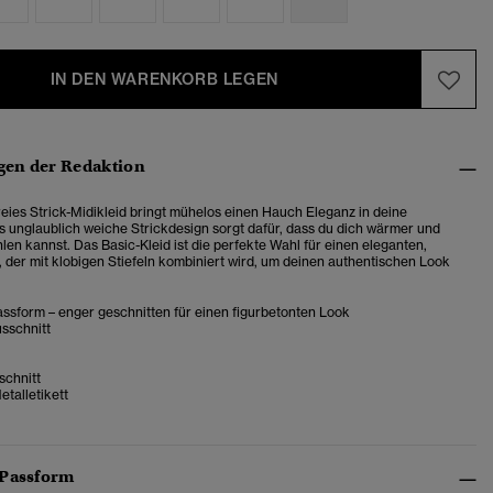
IN DEN WARENKORB LEGEN
en der Redaktion
eies Strick-Midikleid bringt mühelos einen Hauch Eleganz in deine
 unglaublich weiche Strickdesign sorgt dafür, dass du dich wärmer und
len kannst. Das Basic-Kleid ist die perfekte Wahl für einen eleganten,
il, der mit klobigen Stiefeln kombiniert wird, um deinen authentischen Look
ssform – enger geschnitten für einen figurbetonten Look
sschnitt
chnitt
talletikett
 Passform