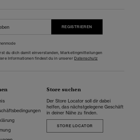
REGISTRIEREN
menmode
rst du dich damit einverstanden, Marketingmitteilungen
tere Informationen findest du in unserer
Datenschutz
nen
Store suchen
nis
Der Store Locator soll dir dabei
helfen, das nächstgelegene Geschäft
schäftsbedingungen
in deiner Nähe zu finden.
klärung
STORE LOCATOR
mmung
lungen