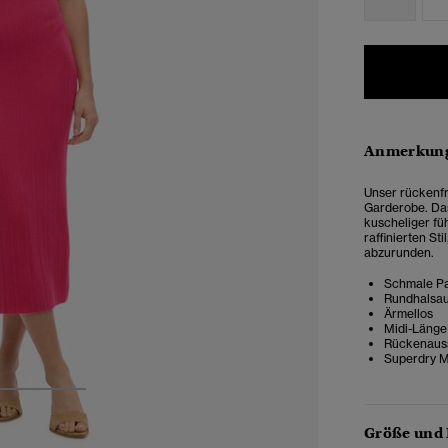
Anmerkung
Unser rückenfr
Garderobe. Das
kuscheliger füh
raffinierten St
abzurunden.
Schmale Pa
Rundhalsau
Ärmellos
Midi-Länge
Rückenauss
Superdry Me
3
4
Größe und