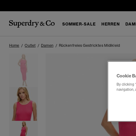
SOMMER-SALE
HERREN
DAM
Home
Outlet
Damen
Rückenfreies Gestricktes Midikleid
Cookie B
By clicking 
navigation, 