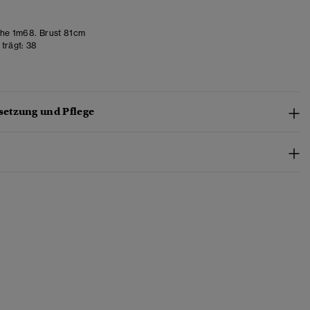
he 1m68. Brust 81cm
trägt:
38
etzung und Pflege