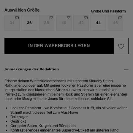
Auswählen Größe:
Größe Und Passform
34
36
38
40
42
44
46
IN DEN WARENKORB LEGEN
Anmerkungen der Redaktion
Frische deinen Winterkleiderschrank mit unserem Slouchy Stitch
Rollkragenpullover auf. Mit seiner lockeren Passform ist er eine moderne
Interpretation des klassischen Strickpullovers, den wir alle schätzen.
Perfekt zum Kombinieren mit einem Rock und Stiefeln für einen eleganten
Look oder lässig mit einer Jeans für einen zeitlosen, schicken Stil.
Lockere Passform – wo Komfort auf Coolness trifft, ein stilvoller weiter
Schnitt macht dieses Teil zum Must-have
Rollkragen
Gestrickt
Gerippter Saum, Kragen und Bündchen
Kontrastierendes eingenähtes Superdry-Etikett am unteren Rand