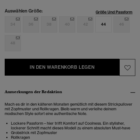
Auswählen Größe:
Größe Und Passform
34
36
38
40
42
44
46
48
IN DEN WARENKORB LEGEN
Anmerkungen der Redaktion
Mach es dir in den kälteren Monaten gemütlich mit diesem Strickpullover
mit Zopfmuster und Rollkragen. Bleib warm und verleihe deinem
modischen Style sofort eine authentische Note.
Lockere Passform – hier trifft Komfort auf Coolness. Ein stylisher,
lockerer Schnitt macht dieses Modell zu einem absoluten Must-have
Grobstrick mit Zopfmuster
Rollkragen