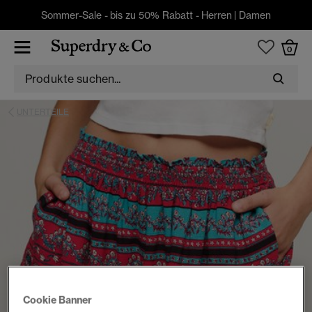
Sommer-Sale - bis zu 50% Rabatt -
Herren
|
Damen
0
UNTERTEILE
Cookie Banner