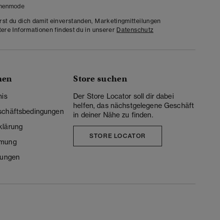
menmode
rst du dich damit einverstanden, Marketingmitteilungen
tere Informationen findest du in unserer
Datenschutz
nen
Store suchen
nis
Der Store Locator soll dir dabei
helfen, das nächstgelegene Geschäft
schäftsbedingungen
in deiner Nähe zu finden.
klärung
STORE LOCATOR
mmung
lungen