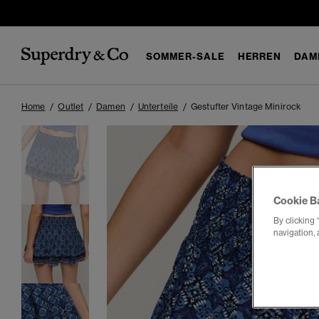
SOMMER-SALE
HERREN
DAM
Home
Outlet
Damen
Unterteile
Gestufter Vintage Minirock
Cookie B
By clicking 
navigation, 