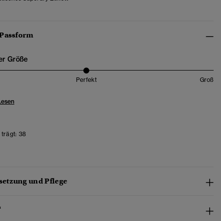
 Passform
er Größe
Perfekt
Groß
Lesen
trägt:
38
etzung und Pflege
™