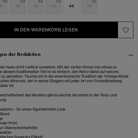
6
38
40
42
44
46
IN DEN WARENKORB LEGEN
en der Redaktion
e muss nicht rustikal aussehen. Mit der zarten Anmut von etwas so
 diesem traditionellen Teil ist es einfach, den Retro-Geist auf weiche,
 zu genießen. Tauche ein in die amerikanische Tradition der Vintage-Mode
ften Minirock, der in seiner Eleganz mit jeder Art von Freizeitkleidung
tzbar ist.
eschaffenheit des Musters gibt es leichte Varianten in der Farb- und
ung.
ssform – für einen figurbetonten Look
 Bund
gn
der Print
zur Oberschenkelmitte
Besätze
tisches Superdry Etikett