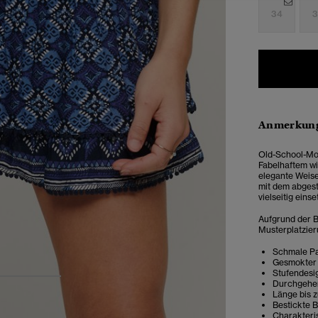
34
3
Anmerkung
Old-School-Mod
Fabelhaftem wie
elegante Weise
mit dem abgestu
vielseitig einse
Aufgrund der B
Musterplatzier
Schmale Pa
Gesmokter
Stufendesi
3
4
Durchgehen
Länge bis 
Bestickte 
Charakteris