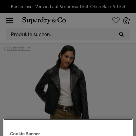
Kostenloser Versand auf Vollpreisartikel. Ohne Sale-Artikel
0
UNTERTEILE
Cookie Banner