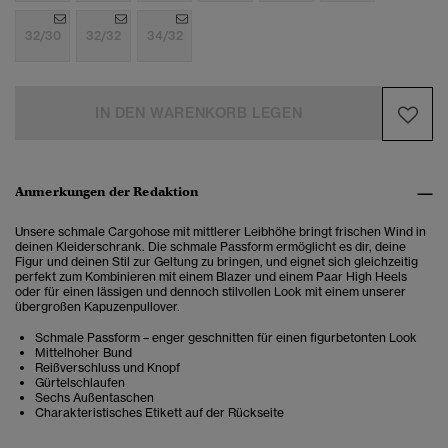
32/30
32/32
34/32
IN DEN WARENKORB LEGEN
Anmerkungen der Redaktion
Unsere schmale Cargohose mit mittlerer Leibhöhe bringt frischen Wind in
deinen Kleiderschrank. Die schmale Passform ermöglicht es dir, deine
Figur und deinen Stil zur Geltung zu bringen, und eignet sich gleichzeitig
perfekt zum Kombinieren mit einem Blazer und einem Paar High Heels
oder für einen lässigen und dennoch stilvollen Look mit einem unserer
übergroßen Kapuzenpullover.
Schmale Passform – enger geschnitten für einen figurbetonten Look
Mittelhoher Bund
Reißverschluss und Knopf
Gürtelschlaufen
Sechs Außentaschen
Charakteristisches Etikett auf der Rückseite