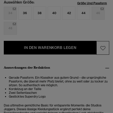
Auswählen Größe:
Größe Und Passform
34
36
38
40
42
44
46
48
IN DEN WARENKORB LEGEN
Anmerkungen der Redaktion
Gerade Passform. Ein Klassiker aus gutem Grund – die ursprüngliche
Passform, die überall mehr Platz bietet, ohne zu weit oder zu locker zu
sitzen. So authentisch wie möglich.
Kordelzug an der Taille
Zwei Seitentaschen
Gesticktes Superdry Logo
Das ultimative gemütliche Basic für entspannte Momente: die Studios
Joggers. Dieses lässige Kleidungsstück ergänzt perfekt deine
Freizeitgarderobe und verleiht deinem authentischen Look gleichzeitig