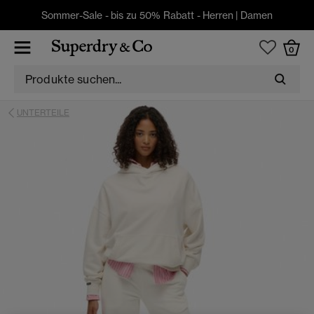
Sommer-Sale - bis zu 50% Rabatt -
Herren
|
Damen
0
UNTERTEILE