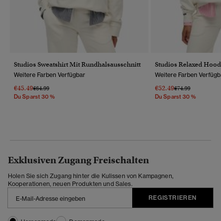
Studios Sweatshirt Mit Rundhalsausschnitt
Studios Relaxed Hood
Weitere Farben Verfügbar
Weitere Farben Verfügb
€45.49
€52.49
Preis Wurde Reduziert Von
Bis
Preis Wurde Reduz
Bis
€64.99
€74.99
Du Sparst 30 %
Du Sparst 30 %
Exklusiven Zugang Freischalten
Holen Sie sich Zugang hinter die Kulissen von Kampagnen,
Kooperationen, neuen Produkten und Sales.
REGISTRIEREN