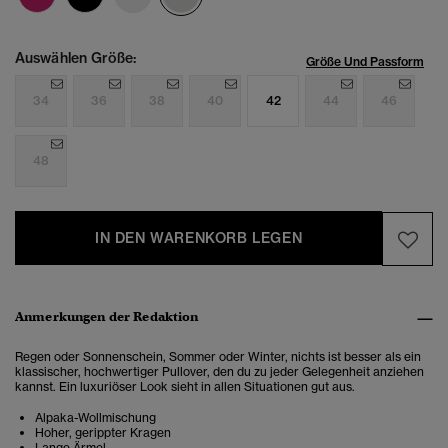
Auswählen Größe:
Größe Und Passform
34
36
38
40
42
44
46
48
IN DEN WARENKORB LEGEN
Anmerkungen der Redaktion
Regen oder Sonnenschein, Sommer oder Winter, nichts ist besser als ein
klassischer, hochwertiger Pullover, den du zu jeder Gelegenheit anziehen
kannst. Ein luxuriöser Look sieht in allen Situationen gut aus.
Alpaka-Wollmischung
Hoher, gerippter Kragen
Lange Ärmel