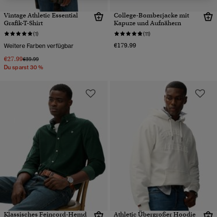
Vintage Athletic Essential
College-Bomberjacke mit
Grafik-T-Shirt
Kapuze und Aufnähern
(1)
(11)
€179.99
Weitere Farben verfügbar
€27.99
Preis wurde reduziert von
bis
€39.99
Du sparst 30 %
Klassisches Feincord-Hemd
Athletic Übergroßer Hoodie