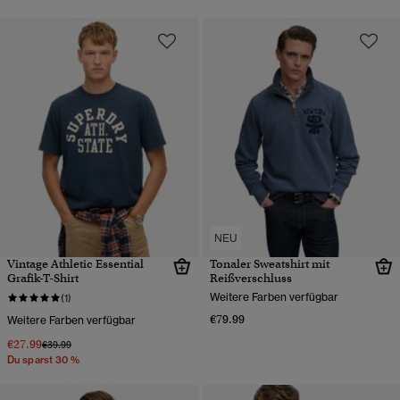
NEU
Vintage Athletic Essential
Tonaler Sweatshirt mit
Grafik-T-Shirt
Reißverschluss
Weitere Farben verfügbar
(1)
€79.99
Weitere Farben verfügbar
€27.99
Preis wurde reduziert von
bis
€39.99
Du sparst 30 %