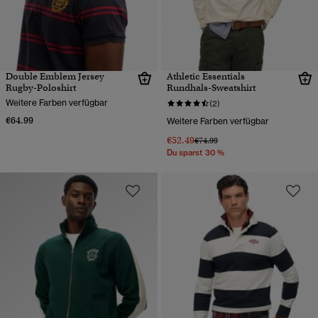
Double Emblem Jersey
Athletic Essentials
Rugby-Poloshirt
Rundhals-Sweatshirt
Weitere Farben verfügbar
(2)
€64.99
Weitere Farben verfügbar
€52.49
Preis wurde reduziert von
bis
€74.99
Du sparst 30 %