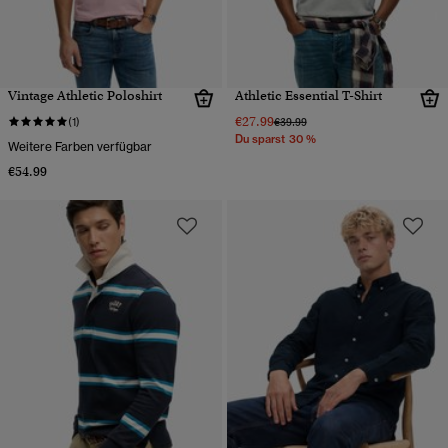
Vintage Athletic Poloshirt
Athletic Essential T-Shirt
€27.99
Preis wurde reduziert von
bis
(1)
€39.99
Du sparst 30 %
Weitere Farben verfügbar
€54.99