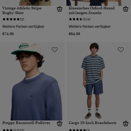
Vintage Athletic Stripe
Klassisches Oxford-Hemd
Rugby-Shirt
mit langen Ärmeln
(2)
(4)
Weitere Farben verfügbar
Weitere Farben verfügbar
€74.99
€64.99
Preppy Baumwoll-Pullover
Cargo 19-Inch Boardshorts
(2)
(1)