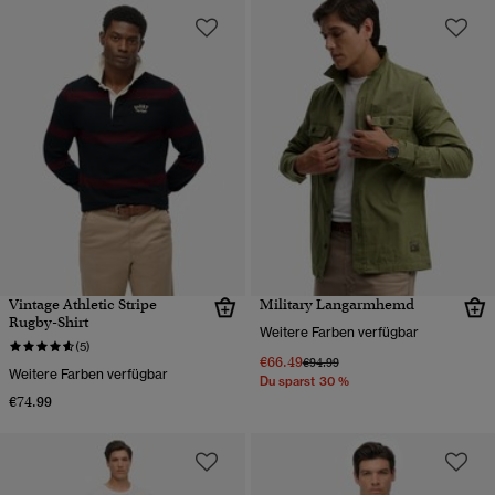
Vintage Athletic Stripe
Military Langarmhemd
Rugby-Shirt
Weitere Farben verfügbar
(5)
€66.49
Preis wurde reduziert von
bis
€94.99
Weitere Farben verfügbar
Du sparst 30 %
€74.99