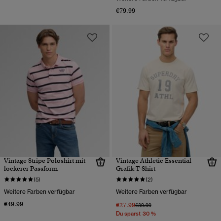
€79.99
Vintage Stripe Poloshirt mit
Vintage Athletic Essential
lockerer Passform
Grafik-T-Shirt
(5)
(2)
Weitere Farben verfügbar
Weitere Farben verfügbar
€49.99
€27.99
Preis wurde reduziert von
bis
€39.99
Du sparst 30 %