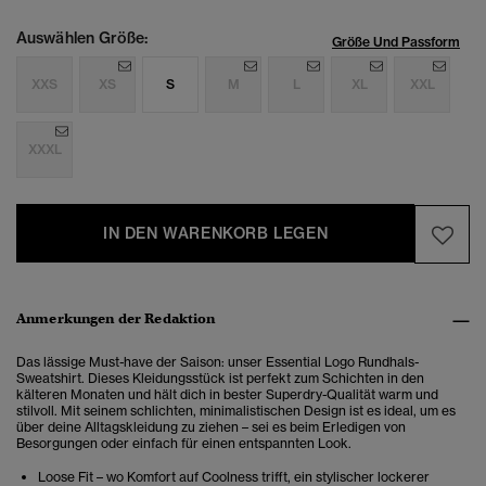
Auswählen Größe:
Größe Und Passform
XXS
XS
S
M
L
XL
XXL
XXXL
IN DEN WARENKORB LEGEN
Anmerkungen der Redaktion
Das lässige Must-have der Saison: unser Essential Logo Rundhals-
Sweatshirt. Dieses Kleidungsstück ist perfekt zum Schichten in den
kälteren Monaten und hält dich in bester Superdry-Qualität warm und
stilvoll. Mit seinem schlichten, minimalistischen Design ist es ideal, um es
über deine Alltagskleidung zu ziehen – sei es beim Erledigen von
Besorgungen oder einfach für einen entspannten Look.
Loose Fit – wo Komfort auf Coolness trifft, ein stylischer lockerer