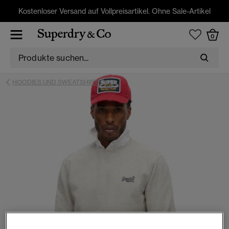
Kostenloser Versand auf Vollpreisartikel. Ohne Sale-Artikel
0
HOODIES UND SWEATSHIRTS