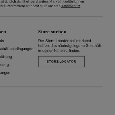
rst du dich damit einverstanden, Marketingmitteilungen
tere Informationen findest du in unserer
Datenschutz
nen
Store suchen
nis
Der Store Locator soll dir dabei
helfen, das nächstgelegene Geschäft
schäftsbedingungen
in deiner Nähe zu finden.
klärung
STORE LOCATOR
mmung
lungen