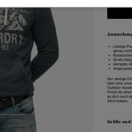
Anmerkung
Lässige Pas
genau rich
Klassische
Große Käng
Gerippte A
Angerautes
Nur wenige Din
über eine unve
Outdoor Hoodie
Finish für eine
es dich nach dr
Stich lassen.
3
4
Größe und