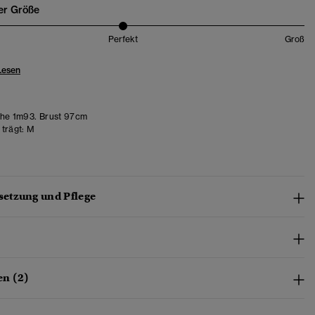
er Größe
Perfekt
Groß
Lesen
he 1m93. Brust 97cm
trägt:
M
etzung und Pflege
n (2)