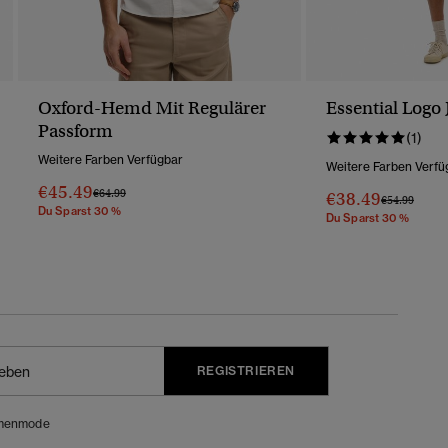
Oxford-Hemd Mit Regulärer
Essential Logo 
Passform
(1)
Weitere Farben Verfügbar
Weitere Farben Verfü
€45.49
Preis Wurde Reduziert Von
Bis
€64.99
€38.49
Preis Wurde 
Bis
€54.99
Du Sparst 30 %
Du Sparst 30 %
REGISTRIEREN
menmode