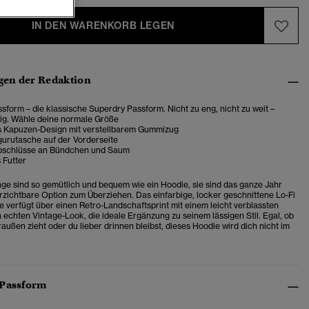
IN DEN WARENKORB LEGEN
en der Redaktion
sform – die klassische Superdry Passform. Nicht zu eng, nicht zu weit –
tig. Wähle deine normale Größe
s Kapuzen-Design mit verstellbarem Gummizug
urutasche auf der Vorderseite
bschlüsse an Bündchen und Saum
 Futter
ge sind so gemütlich und bequem wie ein Hoodie, sie sind das ganze Jahr
rzichtbare Option zum Überziehen. Das einfarbige, locker geschnittene Lo-Fi
 verfügt über einen Retro-Landschaftsprint mit einem leicht verblassten
n echten Vintage-Look, die ideale Ergänzung zu seinem lässigen Stil. Egal, ob
außen zieht oder du lieber drinnen bleibst, dieses Hoodie wird dich nicht im
 Passform