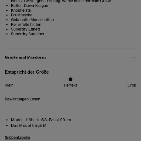
nicht zu weit – genau richtig. Wähle deine normale Größe
Button-Down-Kragen
Knopfleiste
Brusttasche
Geknöpfte Manschetten
Kellerfalte hinten
Superdry Etikett
Superdry Aufnäher
Größe und Passform
Entspricht der Größe
Klein
Perfekt
Groß
Bewertungen Lesen
Modell:
Höhe 1m88. Brust 99cm
Das Model trägt:
M
Größentabelle