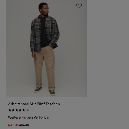
Arbeitshose Mit Fünf Taschen
(1)
Weitere Farben Verfügbar
€47.49
Preis Wurde Reduziert Von
Bis
€94.99