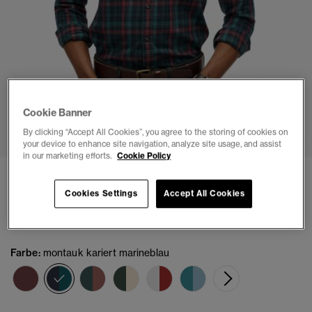
Cookie Banner
1
2
3
4
5
6
By clicking “Accept All Cookies”, you agree to the storing of cookies on
your device to enhance site navigation, analyze site usage, and assist
in our marketing efforts.
Cookie Policy
Vintage Karohemd aus Bio-Baumwolle
Cookies Settings
Accept All Cookies
(1)
€64.99
Farbe:
montauk kariert marineblau
Ausgewählt