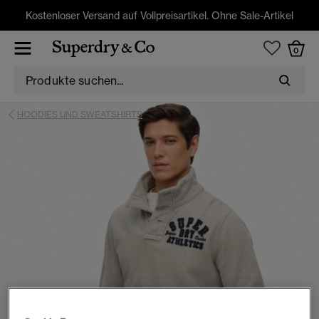
Kostenloser Versand auf Vollpreisartikel. Ohne Sale-Artikel
0
HOODIES UND SWEATSHIRTS